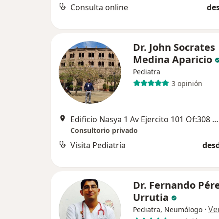
Consulta online
des
Dr. John Socrates
Medina Aparicio
Pediatra
3 opinión
Edificio Nasya 1 Av Ejercito 101 Of:308 Yanahuara frente a la Clinica Arequipa, Arequipa
Consultorio privado
Visita Pediatría
desd
Dr. Fernando Pér
Urrutia
·
Ve
Pediatra, Neumólogo