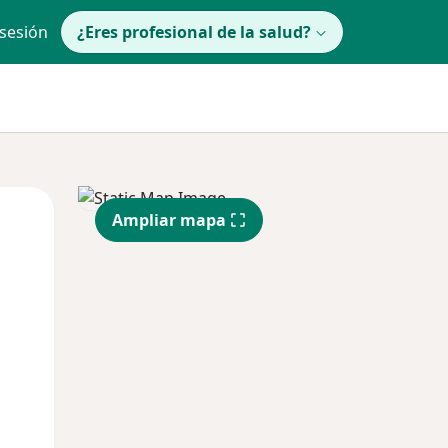
 sesión
¿Eres profesional de la salud?
Mié
Jue
Vie
Ampliar mapa
12 Ago
13 Ago
14 Ago