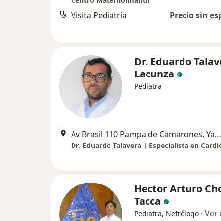
Centro Maternoinfantil
Visita Pediatría
Precio sin es
Dr. Eduardo Talav
Lacunza
Pediatra
Av Brasil 110 Pampa de Camarones, Yanahuara
Hector Arturo C
Tacca
·
Ver
Pediatra, Nefrólogo