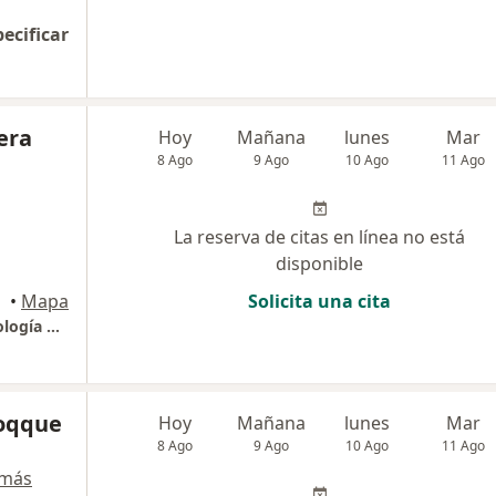
pecificar
era
Hoy
Mañana
lunes
Mar
8 Ago
9 Ago
10 Ago
11 Ago
La reserva de citas en línea no está
disponible
•
Mapa
Solicita una cita
Dr. Eduardo Talavera | Especialista en Cardiología Pediátrica
hoqque
Hoy
Mañana
lunes
Mar
8 Ago
9 Ago
10 Ago
11 Ago
 más