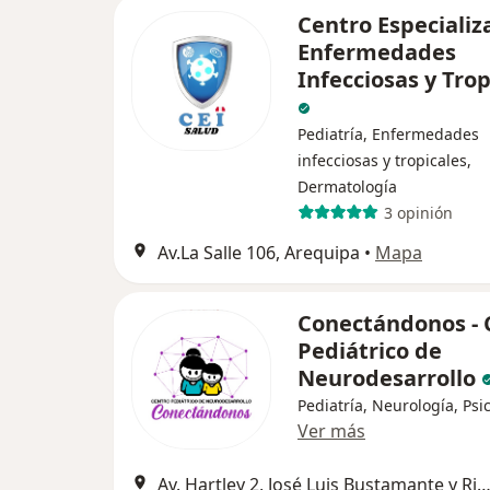
Centro Especializ
Enfermedades
Infecciosas y Trop
Pediatría, Enfermedades
infecciosas y tropicales,
Dermatología
3 opinión
Av.La Salle 106, Arequipa
•
Mapa
Conectándonos - 
Pediátrico de
Neurodesarrollo
Pediatría, Neurología, Psi
Ver más
Av. Hartley 2, José Luis Bustamante y Rivero, Jose Luis Bustamante y 