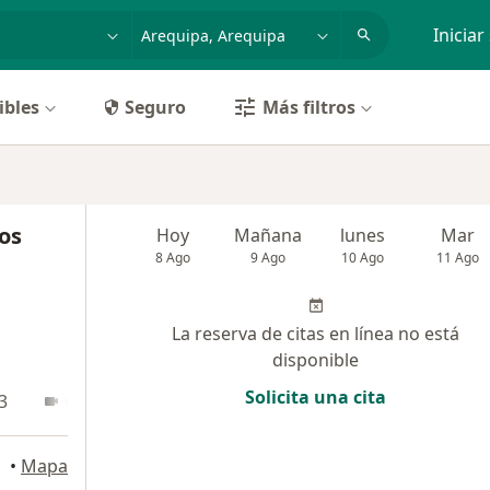
dad, enfermedad o nombre
p. ej. Lima
Iniciar
ibles
Seguro
Más filtros
os
Hoy
Mañana
lunes
Mar
8 Ago
9 Ago
10 Ago
11 Ago
La reserva de citas en línea no está
disponible
Solicita una cita
3
Online
•
Mapa