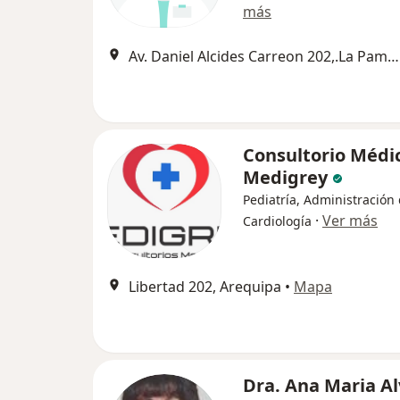
más
Av. Daniel Alcides Carreon 202,.La Pampilla;Urb. Santa Catalina N-2.JLB y R;Urb. San Jeronimo Los topacios 126 Cercado., Arequipa
Consultorio Médi
Medigrey
Pediatría, Administración 
·
Ver más
Cardiología
Libertad 202, Arequipa
•
Mapa
Dra. Ana Maria A