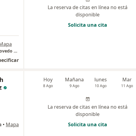
La reserva de citas en línea no está
disponible
Solicita una cita
Mapa
Hospital Nacional Carlos Alberto Seguin Escovedo Essalud
pecificar
th
Hoy
Mañana
lunes
Mar
z
8 Ago
9 Ago
10 Ago
11 Ago
La reserva de citas en línea no está
disponible
a
•
Mapa
Solicita una cita