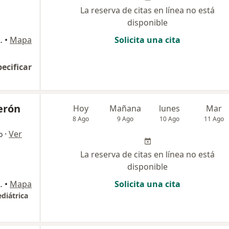
La reserva de citas en línea no está
disponible
o de Farmacia FASUR), Arequipa
•
Mapa
Solicita una cita
pecificar
erón
Hoy
Mañana
lunes
Mar
8 Ago
9 Ago
10 Ago
11 Ago
·
Ver
o
La reserva de citas en línea no está
disponible
r piso, Cerro Colorado
•
Mapa
Solicita una cita
diátrica