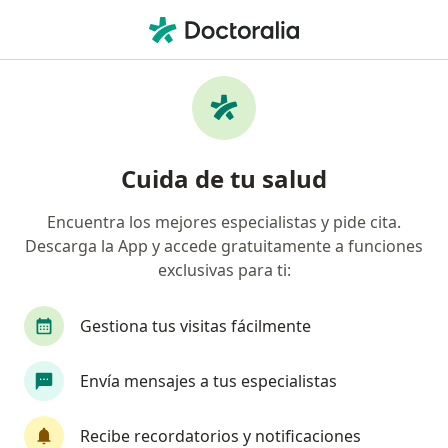
Men
Epilepsia • Arequipa, Arequipa
Filtros
• 1
Seguro
Mapa
Especialistas en Epilepsia en Arequipa
Cuida de tu salud
Encuentra los mejores especialistas y pide cita.
¿Qué especialidad estás buscando?
Descarga la App y accede gratuitamente a funciones
Neurólogo
Gastroenterólogo
Pediatra
exclusivas para ti:
Gestiona tus visitas fácilmente
Envía mensajes a tus especialistas
Recibe recordatorios y notificaciones