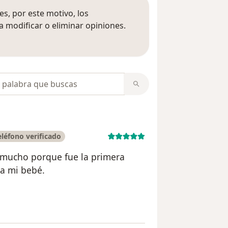
s, por este motivo, los
 modificar o eliminar opiniones.
 opiniones
opiniones
léfono verificado
o mucho porque fue la primera
 a mi bebé.
uario Mamá De Jacob Castro