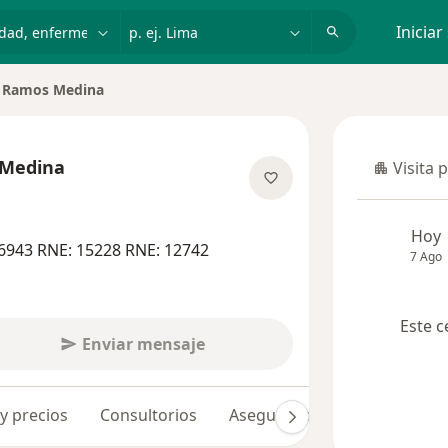
dad, enfermedad o nombre
p. ej. Lima
Iniciar
a Ramos Medina
 Medina
Visita 
Visita p
las especializaciones
Hoy
6943 RNE: 15228 RNE: 12742
7 Ago
Este c
Enviar mensaje
 y precios
Consultorios
Aseguradoras
Opiniones 