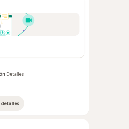
ión
Detalles
detalles
bre la dirección