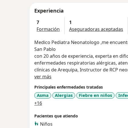
Experiencia
7
1
Formación
Aseguradoras aceptadas
Medico Pediatra Neonatologo ,me encuentra 
San Pablo
con 20 años de experiencia, experta en difi
enfermedades respiratorias alérgicas, atención de partos 
clínicas de Arequipa, Instructor de RCP neo
Acerca de mí
web
ver más
centromaternoinfantil.net
Principales enfermedades tratadas
Asma
Alergias
Fiebre en niños
Infe
a11y_sr_more_diseases
+16
Pacientes que atiendo
Niños