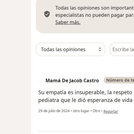
Todas las opiniones son importante
especialistas no pueden pagar para
Más información sobre
Saber más.
Busca en 
Mamá De Jacob Castro
Número de te
M
Su empatía es insuperable, la respet
pediatra que le dió esperanza de vida
en opinión del us
29 de julio de 2024
•
otro lugar
•
Otro
•
Reportar