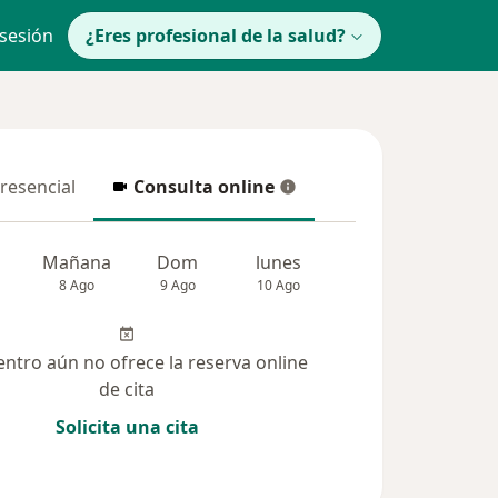
 sesión
¿Eres profesional de la salud?
presencial
Consulta online
resencial
Consulta online
Mañana
Dom
lunes
Mar
Mié
8 Ago
9 Ago
10 Ago
11 Ago
12 Ag
entro aún no ofrece la reserva online
de cita
Solicita una cita
(16)
Dudas solucionadas (28)