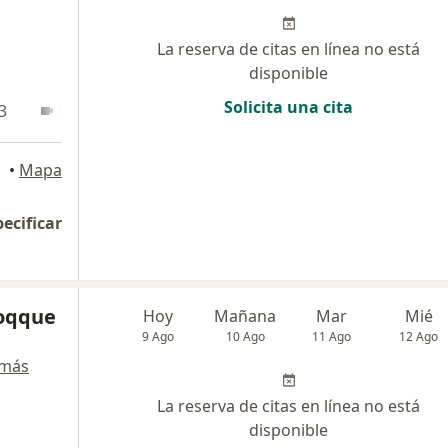
La reserva de citas en línea no está
disponible
Solicita una cita
3
Online
•
Mapa
pecificar
hoqque
Hoy
Mañana
Mar
Mié
9 Ago
10 Ago
11 Ago
12 Ago
 más
La reserva de citas en línea no está
disponible