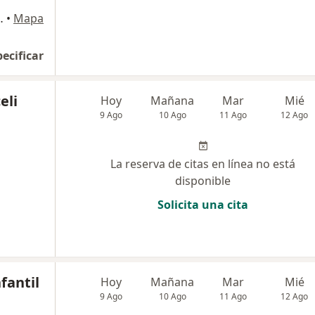
piso), Yanahuara
•
Mapa
pecificar
eli
Hoy
Mañana
Mar
Mié
9 Ago
10 Ago
11 Ago
12 Ago
La reserva de citas en línea no está
disponible
Solicita una cita
fantil
Hoy
Mañana
Mar
Mié
9 Ago
10 Ago
11 Ago
12 Ago