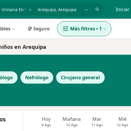
dad, enfermedad o nombre
p. ej. Lima
Iniciar
ibles
Seguro
Más filtros
•
1
 niños en Arequipa
ólogo
Nefrólogo
Cirujano general
os
Hoy
Mañana
Mar
Mié
9 Ago
10 Ago
11 Ago
12 Ago