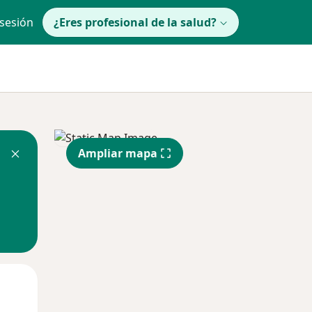
 sesión
¿Eres profesional de la salud?
Ampliar mapa
Jue
Vie
Sáb
13 Ago
14 Ago
15 Ago