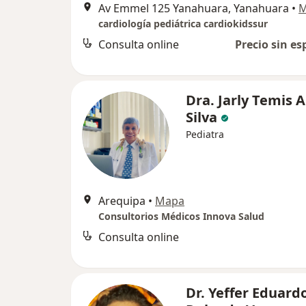
Av Emmel 125 Yanahuara, Yanahuara
•
M
cardiología pediátrica cardiokidssur
Consulta online
Precio sin es
Dra. Jarly Temis 
Silva
Pediatra
Arequipa
•
Mapa
Consultorios Médicos Innova Salud
Consulta online
Dr. Yeffer Eduard