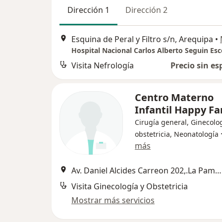
Dirección 1
Dirección 2
Esquina de Peral y Filtro s/n, Arequipa
•
Visita Nefrología
Precio sin es
Centro Materno
Infantil Happy F
Cirugía general, Ginecolog
obstetricia, Neonatología
más
Av. Daniel Alcides Carreon 202,.La Pampilla;Urb. Santa Catalina N-2.JLB y R;Urb. San Jeronimo Los topacios 126 Cercado., Arequipa
Visita Ginecología y Obstetricia
Mostrar más servicios