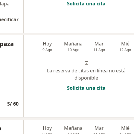
apa
Solicita una cita
pecificar
Apaza
Hoy
Mañana
Mar
Mié
9 Ago
10 Ago
11 Ago
12 Ago
La reserva de citas en línea no está
disponible
Solicita una cita
S/ 60
o
Hoy
Mañana
Mar
Mié