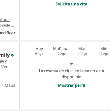
Solicita una cita
Mapa
Hospital Nacional Carlos Alberto Seguin Escovedo Essalud
pecificar
Hoy
Mañana
Mar
Mié
amily
9 Ago
10 Ago
11 Ago
12 Ago
ía y
·
Ver
La reserva de citas en línea no está
disponible
•
Mapa
Mostrar perfil