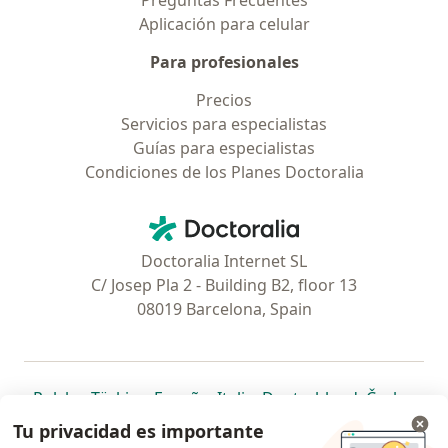
Preguntas Frecuentes
Aplicación para celular
Para profesionales
Precios
Servicios para especialistas
Guías para especialistas
Condiciones de los Planes Doctoralia
Contacto
Doctoralia - Página de inicio
Doctoralia Internet SL
C/ Josep Pla 2 - Building B2, floor 13
08019 Barcelona, Spain
se abre en una nueva pestaña
se abre en una nueva pestaña
se abre en una nueva pestaña
se abre en una nueva pes
se abre en 
se a
Polska
,
Türkiye
,
España
,
Italia
,
Deutschland
,
Česko
,
se abre en una nueva pestaña
se abre en una nueva pestaña
se abre en una nueva pestaña
se abre en una nueva p
se abre en 
se abr
Portugal
,
México
,
Chile
,
Brasil
,
Argentina
,
Perú
,
Tu privacidad es importante
se abre en una nueva pe
Colombia