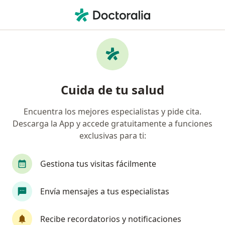
Men
Cirujano General
Filtros
Seguro
Mapa
Cirujanos generales
Cuida de tu salud
Encuentra los mejores especialistas y pide cita.
Elige la ciudad en la que buscas al especialista
Descarga la App y accede gratuitamente a funciones
Lima
Trujillo
Arequipa
Callao
Je
exclusivas para ti:
Gestiona tus visitas fácilmente
Envía mensajes a tus especialistas
Recibe recordatorios y notificaciones