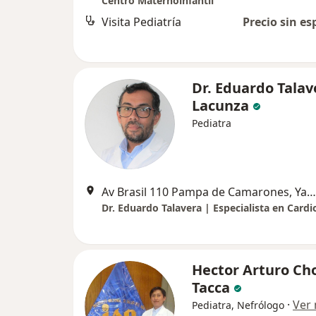
Centro Maternoinfantil
Visita Pediatría
Precio sin es
Dr. Eduardo Talav
Lacunza
Pediatra
Av Brasil 110 Pampa de Camarones, Yanahuara
Hector Arturo C
Tacca
·
Ver
Pediatra, Nefrólogo