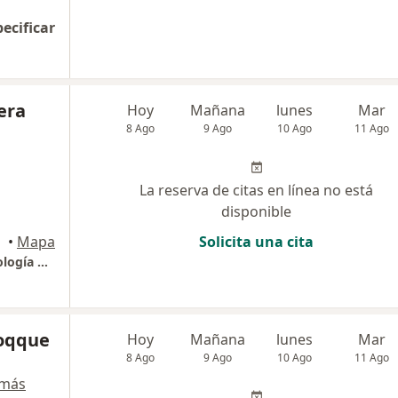
pecificar
era
Hoy
Mañana
lunes
Mar
8 Ago
9 Ago
10 Ago
11 Ago
La reserva de citas en línea no está
disponible
•
Mapa
Solicita una cita
Dr. Eduardo Talavera | Especialista en Cardiología Pediátrica
hoqque
Hoy
Mañana
lunes
Mar
8 Ago
9 Ago
10 Ago
11 Ago
 más