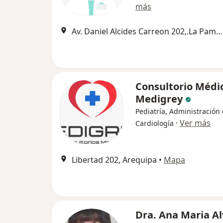
más
Av. Daniel Alcides Carreon 202,.La Pampilla;Urb. Santa Catalina N-2.JLB y R;Urb. San Jeronimo Los topacios 126 Cercado., Arequipa
Consultorio Médi
Medigrey
Pediatría, Administración 
·
Ver más
Cardiología
Libertad 202, Arequipa
•
Mapa
Dra. Ana Maria A