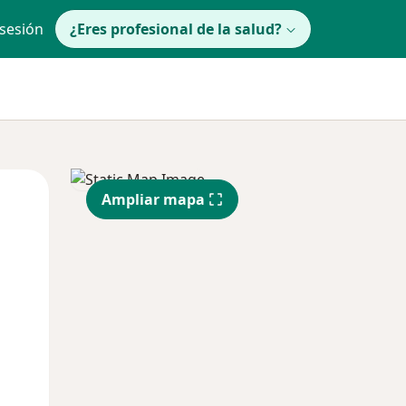
 sesión
¿Eres profesional de la salud?
Mié
Jue
Vie
Ampliar mapa
12 Ago
13 Ago
14 Ago