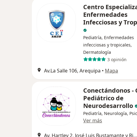
Centro Especializ
Enfermedades
Infecciosas y Trop
Pediatría, Enfermedades
infecciosas y tropicales,
Dermatología
3 opinión
Av.La Salle 106, Arequipa
•
Mapa
Conectándonos - 
Pediátrico de
Neurodesarrollo
Pediatría, Neurología, Psi
Ver más
Av. Hartley 2, José Luis Bustamante y Rivero, Jose Luis Bustamante y 