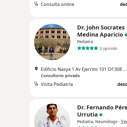
Consulta online
des
Dr. John Socrates
Medina Aparicio
Pediatra
3 opinión
Edificio Nasya 1 Av Ejercito 101 Of:308 Yanahuara frente a la Clinica Arequipa, Arequipa
Consultorio privado
Visita Pediatría
desd
Dr. Fernando Pér
Urrutia
·
Ve
Pediatra, Neumólogo