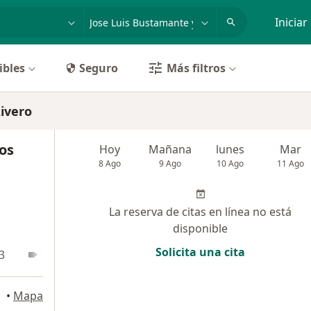
dad, enfermedad o nombre
p. ej. Lima
Iniciar
ibles
Seguro
Más filtros
ivero
os
Hoy
Mañana
lunes
Mar
8 Ago
9 Ago
10 Ago
11 Ago
La reserva de citas en línea no está
disponible
Solicita una cita
3
Online
•
Mapa