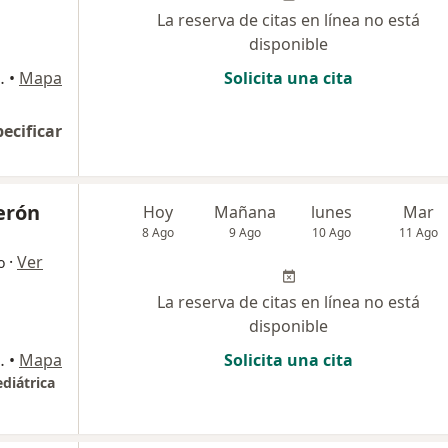
La reserva de citas en línea no está
disponible
o de Farmacia FASUR), Arequipa
•
Mapa
Solicita una cita
pecificar
erón
Hoy
Mañana
lunes
Mar
8 Ago
9 Ago
10 Ago
11 Ago
·
Ver
o
La reserva de citas en línea no está
disponible
r piso, Cerro Colorado
•
Mapa
Solicita una cita
diátrica