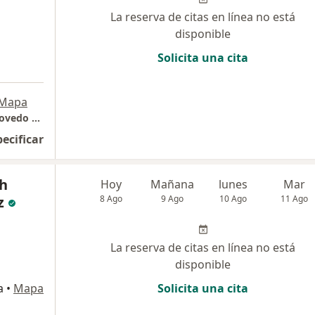
La reserva de citas en línea no está
disponible
Solicita una cita
Mapa
Hospital Nacional Carlos Alberto Seguin Escovedo Essalud
pecificar
th
Hoy
Mañana
lunes
Mar
z
8 Ago
9 Ago
10 Ago
11 Ago
La reserva de citas en línea no está
disponible
a
•
Mapa
Solicita una cita