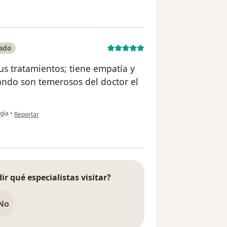
cado
s tratamientos; tiene empatía y
ando son temerosos del doctor el
en opinión del usuario Claudia G.
gía
•
Reportar
ir qué especialistas visitar?
No