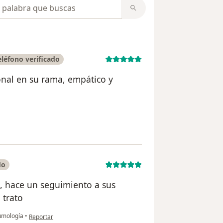
opiniones
léfono verificado
al en su rama, empático y
uario Mamá De Jacob Castro
do
s, hace un seguimiento a sus
 trato
en opinión del usuario Milagros
umología
•
Reportar