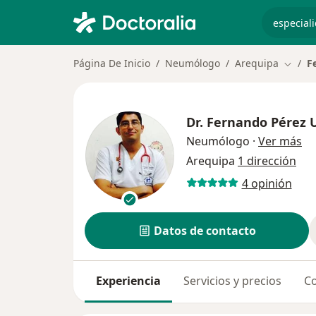
especiali
Página De Inicio
Neumólogo
Arequipa
F
Cambia
Dr.
Fernando Pérez U
so
Neumólogo
·
Ver más
Arequipa
1 dirección
4 opinión
Datos de contacto
Experiencia
Servicios y precios
Co