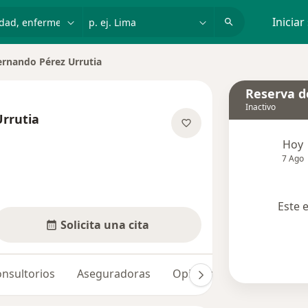
dad, enfermedad o nombre
p. ej. Lima
Iniciar
ernando Pérez Urrutia
r de ciudad
Reserva de
Inactivo
rrutia
bre las especializaciones
Hoy
7 Ago
Este 
Solicita una cita
nsultorios
Aseguradoras
Opiniones (4)
Dudas so