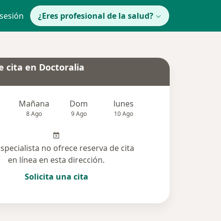
 sesión
¿Eres profesional de la salud?
 cita en Doctoralia
Mañana
Dom
lunes
Mar
Mié
8 Ago
9 Ago
10 Ago
11 Ago
12 Ag
especialista no ofrece reserva de cita
en línea en esta dirección.
Solicita una cita
lucionadas (1)