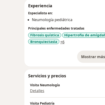
Experiencia
Especialista en:
Neumología pediátrica
Principales enfermedades tratadas
Fibrosis quística
Hipertrofia de amígda
a11y_sr_more_disease
Bronquiectasia
+6
Mostrar más 
so
Servicios y precios
Visita Neumología
Detalles
Visita Pediatría