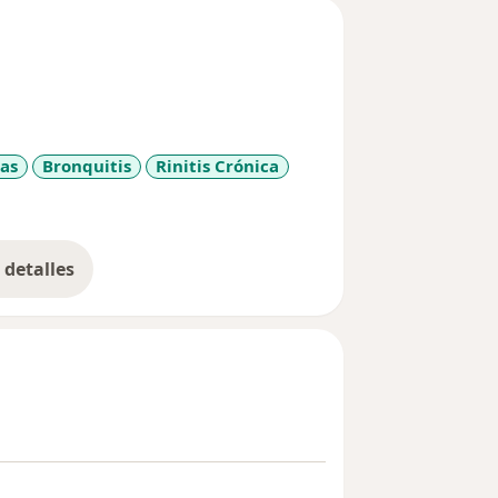
las
Bronquitis
Rinitis Crónica
s
detalles
bre la experiencia