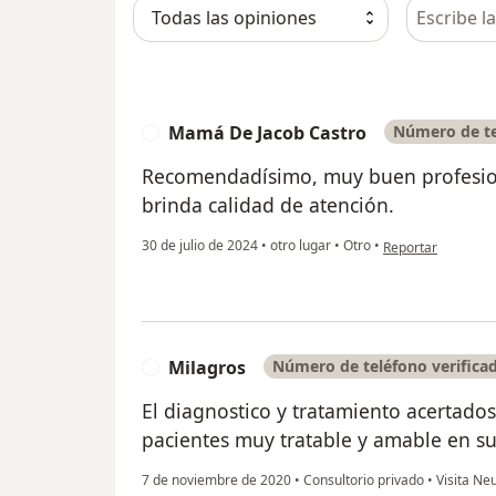
Busca en 
Mamá De Jacob Castro
Número de te
M
Recomendadísimo, muy buen profesion
brinda calidad de atención.
en opinión del us
30 de julio de 2024
•
otro lugar
•
Otro
•
Reportar
Milagros
Número de teléfono verifica
M
El diagnostico y tratamiento acertado
pacientes muy tratable y amable en su
7 de noviembre de 2020
•
Consultorio privado
•
Visita Ne