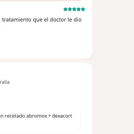
l tratamiento que el doctor le dio
.
del usuario Cuenta eliminada
ralia
an recetado abromox + dexacort