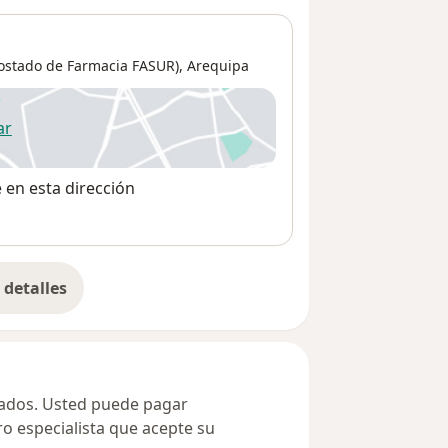
(costado de Farmacia FASUR),
Arequipa
ar
 abre en una nueva pestaña
e en esta dirección
detalles
bre la dirección
ivados. Usted puede pagar
ro especialista que acepte su