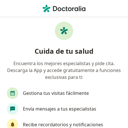
Men
Ginecólogo
Filtros
Seguro
Mapa
Ginecólogos
Cuida de tu salud
Encuentra los mejores especialistas y pide cita.
Elige la ciudad en la que buscas al especialista
Descarga la App y accede gratuitamente a funciones
Lima
Trujillo
Arequipa
Callao
Mi
exclusivas para ti:
Gestiona tus visitas fácilmente
Envía mensajes a tus especialistas
Recibe recordatorios y notificaciones