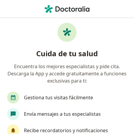
Men
Síndrome Nefrítico • Arequipa, Arequipa
Filtros
• 1
Seguro
Mapa
Especialistas en Síndrome nefrítico en
Cuida de tu salud
Arequipa
Encuentra los mejores especialistas y pide cita.
Descarga la App y accede gratuitamente a funciones
¿Qué especialidad estás buscando?
exclusivas para ti:
Nefrólogo
Pediatra
Médico general
G
Gestiona tus visitas fácilmente
Envía mensajes a tus especialistas
Recibe recordatorios y notificaciones