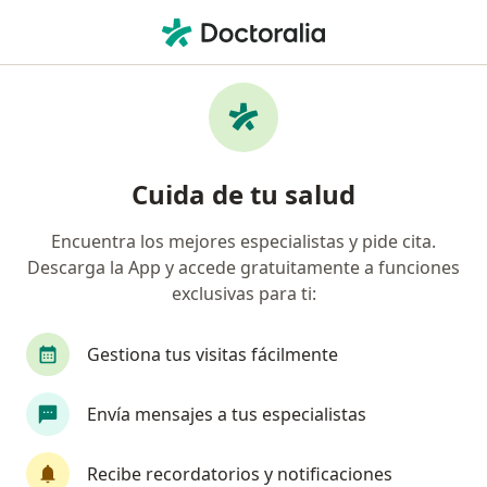
Men
Gastroenterólogo
Filtros
Seguro
Mapa
Gastroenterólogos
Cuida de tu salud
Encuentra los mejores especialistas y pide cita.
Elige la ciudad en la que buscas al especialista
Descarga la App y accede gratuitamente a funciones
Lima
Arequipa
Surco
Trujillo
Je
exclusivas para ti:
Gestiona tus visitas fácilmente
Envía mensajes a tus especialistas
Recibe recordatorios y notificaciones