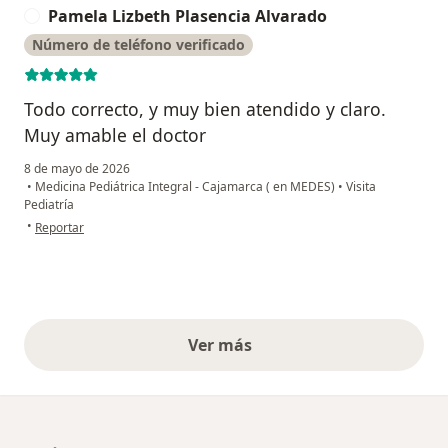
Pamela Lizbeth Plasencia Alvarado
P
Número de teléfono verificado
Todo correcto, y muy bien atendido y claro.
Muy amable el doctor
8 de mayo de 2026
•
Medicina Pediátrica Integral - Cajamarca ( en MEDES)
•
Visita
Pediatría
en opinión del usuario Pamela Lizbeth Plasencia Alvarado
•
Reportar
Ver más
opiniones anteriores