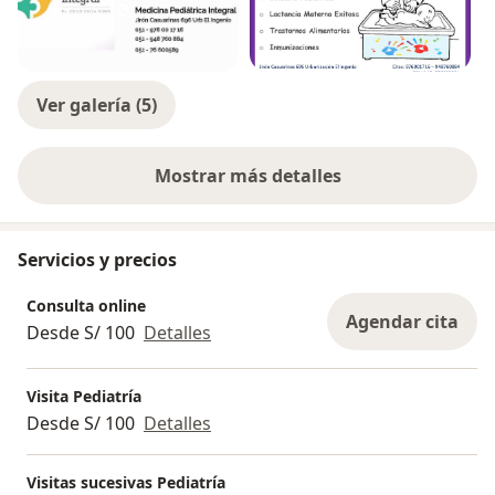
aquejan. Refiero oportunamente al paciente con el
Subespecialista cuando es necesario.
Por otro lado, trabajo en el Hospital regional Docente
de Cajamarca, en la Unidad de Cuidados Intensivos
Ver galería (5)
Neonatales y Neonatología, tratando pacientes críticos
(delicados), algo que me apasiona.
Mostrar más detalles
sobre la experiencia
Servicios y precios
Consulta online
Agendar cita
Desde S/ 100
Detalles
Visita Pediatría
Desde S/ 100
Detalles
Visitas sucesivas Pediatría