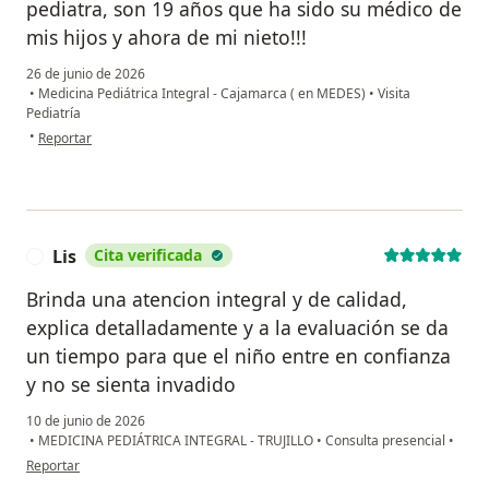
pediatra, son 19 años que ha sido su médico de
mis hijos y ahora de mi nieto!!!
26 de junio de 2026
•
Medicina Pediátrica Integral - Cajamarca ( en MEDES)
•
Visita
Pediatría
en opinión del usuario Jessica Guizado
•
Reportar
Lis
Cita verificada
L
Brinda una atencion integral y de calidad,
explica detalladamente y a la evaluación se da
un tiempo para que el niño entre en confianza
y no se sienta invadido
10 de junio de 2026
•
MEDICINA PEDIÁTRICA INTEGRAL - TRUJILLO
•
Consulta presencial
•
en opinión del usuario Lis
Reportar