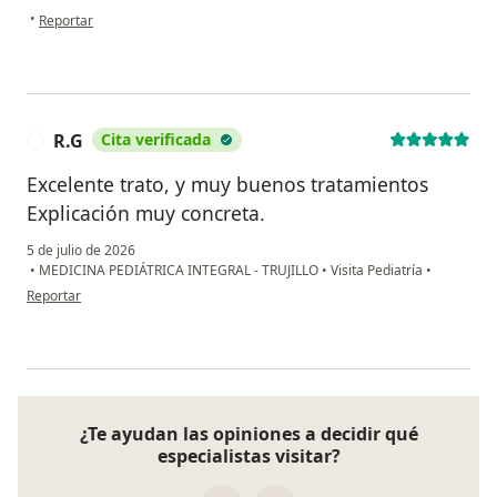
en opinión del usuario Carlos C.
•
Reportar
R.G
Cita verificada
R
Excelente trato, y muy buenos tratamientos
Explicación muy concreta.
5 de julio de 2026
•
MEDICINA PEDIÁTRICA INTEGRAL - TRUJILLO
•
Visita Pediatría
•
en opinión del usuario R.G
Reportar
¿Te ayudan las opiniones a decidir qué
especialistas visitar?