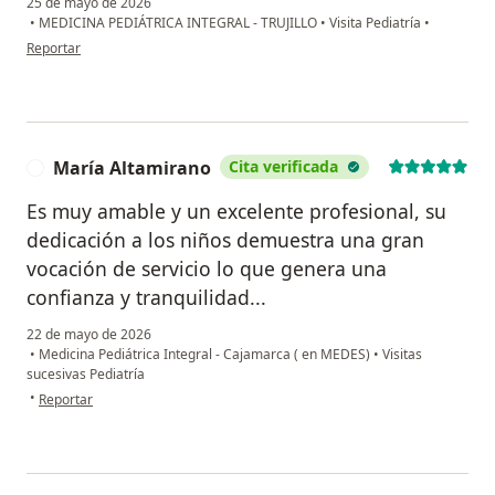
25 de mayo de 2026
•
MEDICINA PEDIÁTRICA INTEGRAL - TRUJILLO
•
Visita Pediatría
•
en opinión del usuario Maria Victoria
Reportar
María Altamirano
Cita verificada
M
Es muy amable y un excelente profesional, su
dedicación a los niños demuestra una gran
vocación de servicio lo que genera una
confianza y tranquilidad...
22 de mayo de 2026
•
Medicina Pediátrica Integral - Cajamarca ( en MEDES)
•
Visitas
sucesivas Pediatría
en opinión del usuario María Altamirano
•
Reportar