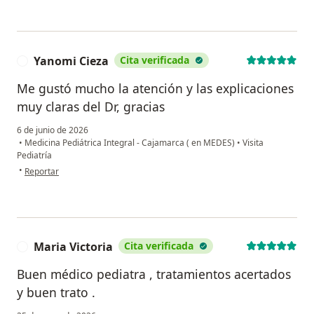
Yanomi Cieza
Cita verificada
Y
Me gustó mucho la atención y las explicaciones
muy claras del Dr, gracias
6 de junio de 2026
•
Medicina Pediátrica Integral - Cajamarca ( en MEDES)
•
Visita
Pediatría
en opinión del usuario Yanomi Cieza
•
Reportar
Maria Victoria
Cita verificada
M
Buen médico pediatra , tratamientos acertados
y buen trato .