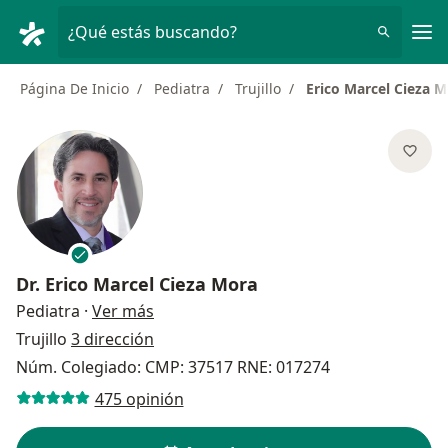
Men
¿Qué estás buscando?
Página De Inicio
Pediatra
Trujillo
Erico Marcel Cieza 
Dr.
Erico Marcel Cieza Mora
sobre las especializaciones
Pediatra
·
Ver más
Trujillo
3 dirección
Núm. Colegiado: CMP: 37517 RNE: 017274
475 opinión