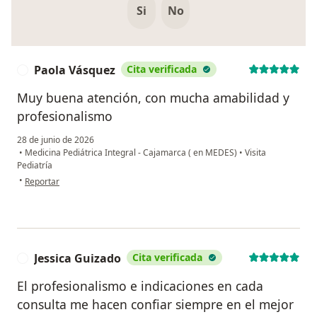
Si
No
Paola Vásquez
Cita verificada
P
Muy buena atención, con mucha amabilidad y
profesionalismo
28 de junio de 2026
•
Medicina Pediátrica Integral - Cajamarca ( en MEDES)
•
Visita
Pediatría
en opinión del usuario Paola Vásquez
•
Reportar
Jessica Guizado
Cita verificada
J
El profesionalismo e indicaciones en cada
consulta me hacen confiar siempre en el mejor