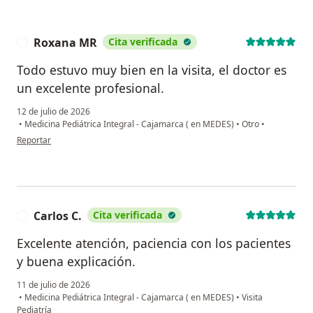
Roxana MR
Cita verificada
R
Todo estuvo muy bien en la visita, el doctor es
un excelente profesional.
12 de julio de 2026
•
Medicina Pediátrica Integral - Cajamarca ( en MEDES)
•
Otro
•
en opinión del usuario Roxana MR
Reportar
Carlos C.
Cita verificada
C
Excelente atención, paciencia con los pacientes
y buena explicación.
11 de julio de 2026
•
Medicina Pediátrica Integral - Cajamarca ( en MEDES)
•
Visita
Pediatría