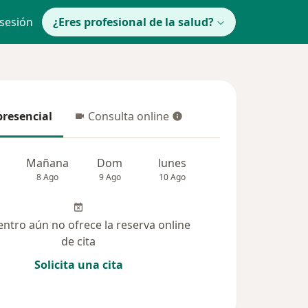
 sesión
¿Eres profesional de la salud?
presencial
Consulta online
resencial
Consulta online
Mañana
Dom
lunes
Mar
Mié
8 Ago
9 Ago
10 Ago
11 Ago
12 Ag
entro aún no ofrece la reserva online
de cita
Solicita una cita
(251)
Dudas solucionadas (28)