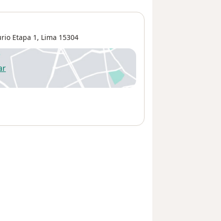
rio Etapa 1
,
Lima
15304
ar
 abre en una nueva pestaña