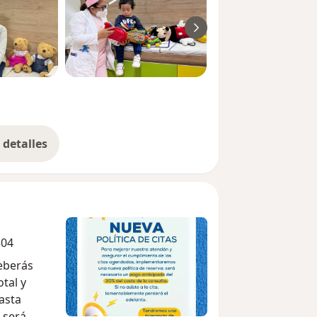
detalles
bre la experiencia
304
deberás
otal y
asta
o será