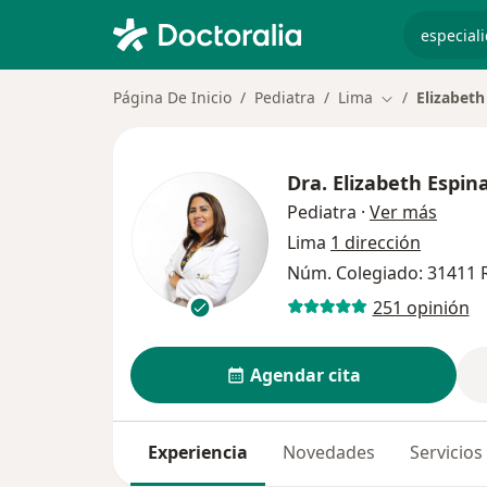
especiali
Página De Inicio
Pediatra
Lima
Elizabeth
Cambiar de ci
Dra.
Elizabeth Espina
sobre 
Pediatra
·
Ver más
Lima
1 dirección
Núm. Colegiado: 31411 
251 opinión
Agendar cita
Experiencia
Novedades
Servicios