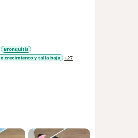
Bronquitis
a11y_sr_more_diseases
e crecimiento y talla baja
+27