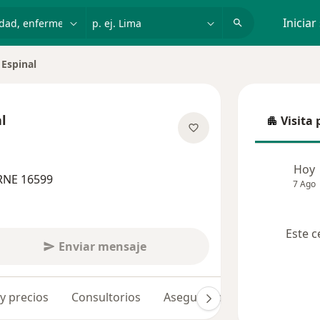
dad, enfermedad o nombre
p. ej. Lima
Iniciar
 Espinal
udad
l
Visita 
Visita p
las especializaciones
Hoy
RNE 16599
7 Ago
Este c
Enviar mensaje
 y precios
Consultorios
Aseguradoras
Opiniones 