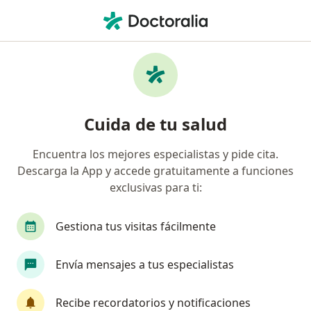
Men
Alergias • Arequipa, Arequipa
Filtros
• 1
Seguro
Mapa
Especialistas en Alergias en Arequipa
Cuida de tu salud
Encuentra los mejores especialistas y pide cita.
¿Qué especialidad estás buscando?
Descarga la App y accede gratuitamente a funciones
Pediatra
Ginecólogo
Neonatólogo
Ci
exclusivas para ti:
Gestiona tus visitas fácilmente
Envía mensajes a tus especialistas
Recibe recordatorios y notificaciones