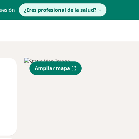
 sesión
¿Eres profesional de la salud?
lunes
Mar
Mié
Ampliar mapa
10 Ago
11 Ago
12 Ago