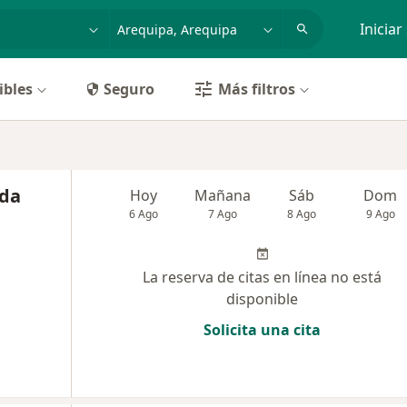
dad, enfermedad o nombre
p. ej. Lima
Iniciar
ibles
Seguro
Más filtros
eda
Hoy
Mañana
Sáb
Dom
6 Ago
7 Ago
8 Ago
9 Ago
La reserva de citas en línea no está
disponible
Solicita una cita