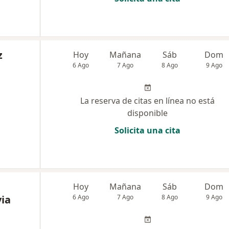
z
Hoy
Mañana
Sáb
Dom
6 Ago
7 Ago
8 Ago
9 Ago
La reserva de citas en línea no está
disponible
Solicita una cita
Hoy
Mañana
Sáb
Dom
ia
6 Ago
7 Ago
8 Ago
9 Ago