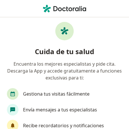
Men
Pediatra • Quinta Gamero, Arequipa, Arequipa
Filtros
Seguro
Mapa
Pediatras en Quinta Gamero, Arequipa
Cuida de tu salud
Encuentra los mejores especialistas y pide cita.
Descarga la App y accede gratuitamente a funciones
exclusivas para ti:
Gestiona tus visitas fácilmente
Dra. Maritza Ramos Medina
Envía mensajes a tus especialistas
Pediatra, Neonatólogo
16 opinión
Recibe recordatorios y notificaciones