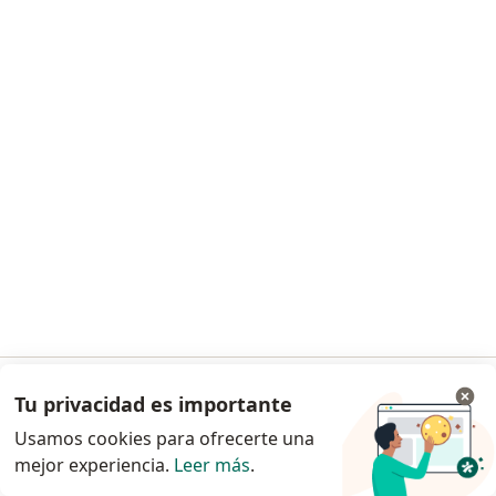
274 opinión
Consulta online
S/ 80
Este especialista no ofrece reserva de cita en línea en esta dirección.
Solicita una cita
Dra. Patricia Llaque
Tu privacidad es importante
Ir a la app
·
Ver más
Pediatra, Neumólogo pediátrico
Usamos cookies para ofrecerte una
60 opinión
mejor experiencia.
Leer más
.
Continuar en el navegador
Consulta online
S/ 190