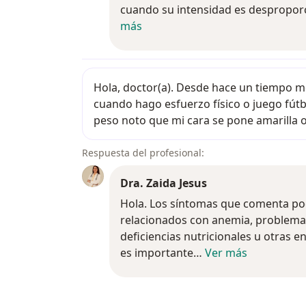
cuando su intensidad es despropo
más
Hola, doctor(a). Desde hace un tiem
Hola, doctor(a). Desde hace un tiempo 
cuando hago esfuerzo físico o juego fút
peso noto que mi cara se pone amarilla
Respuesta del profesional:
Dra. Zaida Jesus
Hola. Los síntomas que comenta po
Hola. Los síntomas que comenta po
relacionados con anemia, problemas
deficiencias nutricionales u otras 
es importante…
Ver más