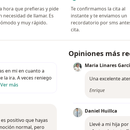
la hora que prefieras y pide
Te confirmamos la cita al
in necesidad de llamar. Es
instante y te enviamos un
, cómodo y muy rápido.
recordatorio por sms antes
cita.
Opiniones más re
lemas en mi en cuanto a controlar mis emociones,
Maria Linares Garc
as en mi en cuanto a
 la ira. A veces reniego
Una excelente ate
…
Ver más
Enrique
Daniel Huillca
y es positivo que hayas podido identificarlo. La ira es
 es positivo que hayas
Llevé a mi hija po
 emoción normal, pero