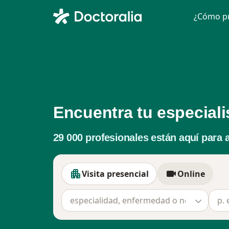
¿Cómo pr
Encuentra tu especiali
29 000 profesionales están aquí para 
Visita presencial
Online
Visita presencial
Online
especialidad, enfermedad o nombre
p. ej