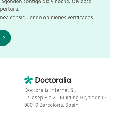
 agenden contigo día y noche. Olvídate
apertura.
ínea consiguiendo opiniones verificadas.
Contacto
Doctoralia - Página de inicio
Doctoralia Internet SL
C/ Josep Pla 2 - Building B2, floor 13
08019 Barcelona, Spain