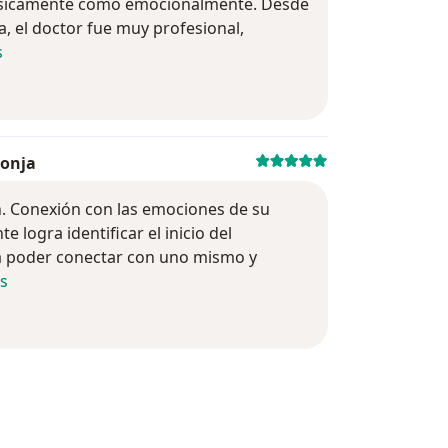
físicamente como emocionalmente. Desde
a, el doctor fue muy profesional,
s
co o juego fútbol. Cuando levanto peso noto que 
bonja
Evaluación: 5
n. Conexión con las emociones de su
e logra identificar el inicio del
a poder conectar con uno mismo y
s
angre, deficiencias nutricionales u otras enfermedades