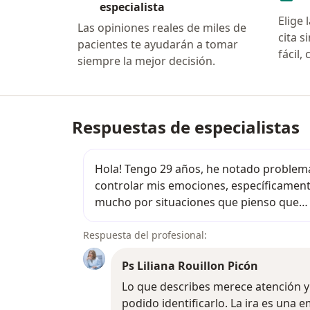
especialista
Elige 
Las opiniones reales de miles de
cita s
pacientes te ayudarán a tomar
fácil
siempre la mejor decisión.
Respuestas de especialistas
Hola! Tengo 29 años, he notado prob
Hola! Tengo 29 años, he notado problem
controlar mis emociones, específicamente
mucho por situaciones que pienso que
Respuesta del profesional:
Ps Liliana Rouillon Picón
Lo que describes merece atención 
Lo que describes merece atención y
podido identificarlo. La ira es una