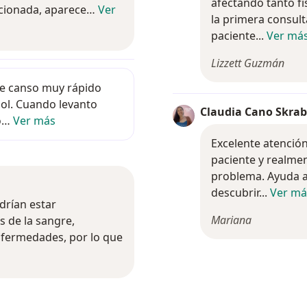
afectando tanto 
rcionada, aparece…
Ver
la primera consult
paciente...
Ver má
Lizzett Guzmán
po me canso muy rápido cuando hago esfuerzo físi
me canso muy rápido
bol. Cuando levanto
Claudia Cano Skra
 o…
Ver más
Excelente atenció
paciente y realment
problema. Ayuda 
descubrir...
Ver má
drían estar relacionados con anemia, problemas de la s
drían estar
Mariana
 de la sangre,
enfermedades, por lo que