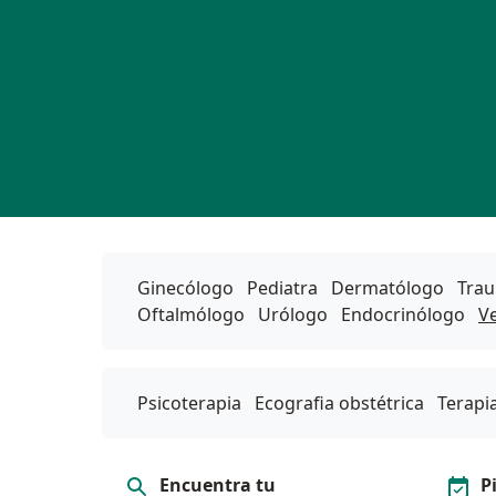
Ginecólogo
Pediatra
Dermatólogo
Trau
Oftalmólogo
Urólogo
Endocrinólogo
V
Psicoterapia
Ecografia obstétrica
Terapi
Encuentra tu
P