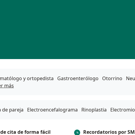
matólogo y ortopedista
Gastroenterólogo
Otorrino
Neu
er más
Especialidades más populares
a de pareja
Electroencefalograma
Rinoplastia
Electromio
ide cita de forma fácil
Recordatorios por SM