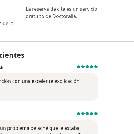
La reserva de cita es un servicio
gratuito de Doctoralia.
 de la
cientes
 específicamente la ira. A veces reniego mucho p
ía
Evaluación: 5
nción con una excelente explicación
Evaluación: 5
 una emoción normal, pero cuando su intensidad es desp
r un problema de acné que le estaba