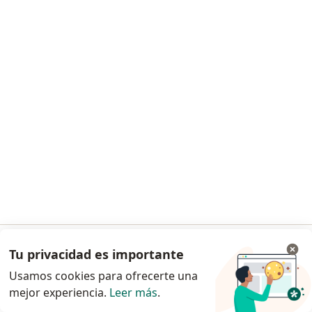
274 opinión
Consulta online
S/ 80
Este especialista no ofrece reserva de cita en línea en esta dirección.
Solicita una cita
Dra. Patricia Llaque
Tu privacidad es importante
Ir a la app
·
Ver más
Pediatra, Neumólogo pediátrico
Usamos cookies para ofrecerte una
60 opinión
mejor experiencia.
Leer más
.
Continuar en el navegador
Consulta online
S/ 190