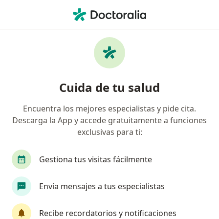
Men
Pediatra • C p Los Olivos, Arequipa, Arequipa
Filtros
Seguro
Mapa
Pediatras en C.p Los Olivos, Arequipa
Cuida de tu salud
Encuentra los mejores especialistas y pide cita.
Descarga la App y accede gratuitamente a funciones
exclusivas para ti:
Gestiona tus visitas fácilmente
Dra. Maritza Ramos Medina
Envía mensajes a tus especialistas
Pediatra, Neonatólogo
16 opinión
Recibe recordatorios y notificaciones