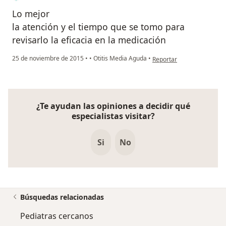
Lo mejor
la atención y el tiempo que se tomo para
revisarlo la eficacia en la medicación
en opinión del usuario Cu
25 de noviembre de 2015
•
•
Otitis Media Aguda
•
Reportar
¿Te ayudan las opiniones a decidir qué
especialistas visitar?
Si
No
Búsquedas relacionadas
Pediatras cercanos