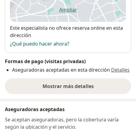
Ampliar
se abre en una nueva pestañ
Disponibilidad
Este especialista no ofrece reserva online en esta
dirección
¿Qué puedo hacer ahora?
Formas de pago (visitas privadas)
Aseguradoras aceptadas en esta dirección
Detalles
Mostrar más detalles
sobre la dirección
Aseguradoras aceptadas
Se aceptan aseguradoras, pero la cobertura varía
según la ubicación y el servicio.