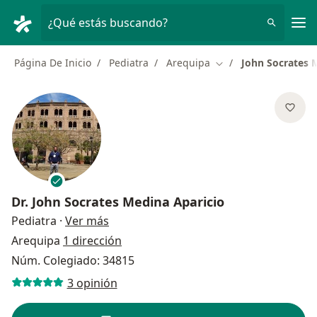
Men
¿Qué estás buscando?
Página De Inicio
Pediatra
Arequipa
John Socrates 
Cambiar de ciudad
Dr.
John Socrates Medina Aparicio
sobre las especializaciones
Pediatra
·
Ver más
Arequipa
1 dirección
Núm. Colegiado: 34815
3 opinión