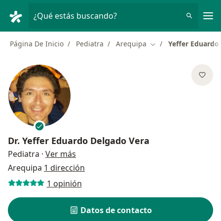
Men
¿Qué estás buscando?
Página De Inicio
Pediatra
Arequipa
Yeffer Eduardo
Cambiar de ciudad
Dr.
Yeffer Eduardo Delgado Vera
sobre las especializaciones
Pediatra
·
Ver más
Arequipa
1 dirección
1 opinión
Datos de contacto