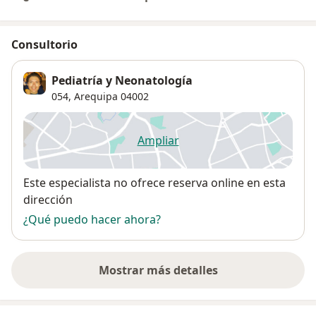
Consultorio
Pediatría y Neonatología
054,
Arequipa
04002
Ampliar
se abre en una nueva pestañ
Disponibilidad
Este especialista no ofrece reserva online en esta
dirección
¿Qué puedo hacer ahora?
Mostrar más detalles
sobre la dirección