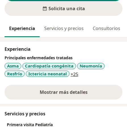
Solicita una cita
Experiencia
Servicios y precios
Consultorios
Experiencia
Principales enfermedades tratadas
Asma
Cardiopatía congénita
Neumonía
a11y_sr_more_disease
Resfrío
Ictericia neonatal
+25
Mostrar más detalles
sobre la experiencia
Servicios y precios
Primera visita Pediatría