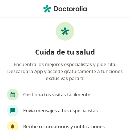
Men
Insuficiencia Renal • Arequipa, Arequipa
Filtros
• 1
Seguro
Mapa
Especialistas en Insuficiencia renal en
Cuida de tu salud
Arequipa
Encuentra los mejores especialistas y pide cita.
Descarga la App y accede gratuitamente a funciones
¿Qué especialidad estás buscando?
exclusivas para ti:
Nefrólogo
Pediatra
Médico general
G
Gestiona tus visitas fácilmente
Envía mensajes a tus especialistas
Recibe recordatorios y notificaciones