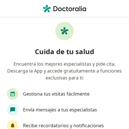
Men
Pediatra • Juan Xxiii, Arequipa, Arequipa
Filtros
Seguro
Mapa
Pediatras en Juan Xxiii, Arequipa
Cuida de tu salud
Encuentra los mejores especialistas y pide cita.
Descarga la App y accede gratuitamente a funciones
exclusivas para ti:
Gestiona tus visitas fácilmente
Dra. Maritza Ramos Medina
Envía mensajes a tus especialistas
Pediatra, Neonatólogo
16 opinión
Recibe recordatorios y notificaciones