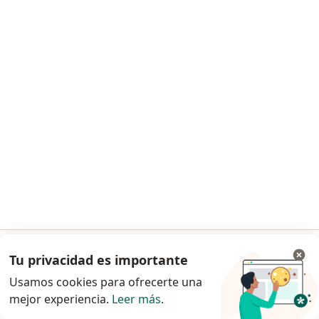
274 opinión
Consulta online
S/ 80
Este especialista no ofrece reserva de cita en línea en esta dirección.
Solicita una cita
Dra. Patricia Llaque
Tu privacidad es importante
Ir a la app
·
Ver más
Pediatra, Neumólogo pediátrico
Usamos cookies para ofrecerte una
60 opinión
mejor experiencia.
Leer más
.
Continuar en el navegador
Consulta online
S/ 190