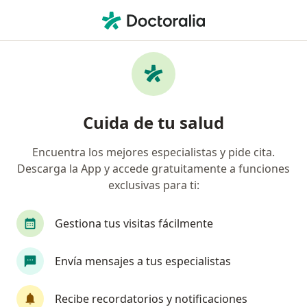
Men
Otitis Media Aguda • Arequipa, Arequipa
Filtros
• 1
Seguro
Mapa
Especialistas en Otitis Media Aguda en
Cuida de tu salud
Arequipa
Encuentra los mejores especialistas y pide cita.
Descarga la App y accede gratuitamente a funciones
¿Qué especialidad estás buscando?
exclusivas para ti:
Pediatra
Otorrino
Ginecólogo
Neona
Gestiona tus visitas fácilmente
Envía mensajes a tus especialistas
Recibe recordatorios y notificaciones