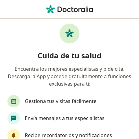
Men
Quiste Renal • Arequipa, Arequipa
Filtros
• 1
Seguro
Mapa
Especialistas en Quiste renal en Arequipa
Cuida de tu salud
Encuentra los mejores especialistas y pide cita.
¿Qué especialidad estás buscando?
Descarga la App y accede gratuitamente a funciones
Nefrólogo
Pediatra
Médico general
G
exclusivas para ti:
Gestiona tus visitas fácilmente
Envía mensajes a tus especialistas
Recibe recordatorios y notificaciones