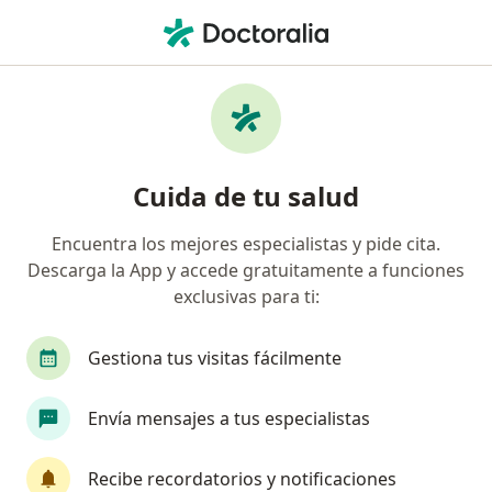
Men
Pediatra • Arequipa, Arequipa
Filtros
Seguro
Mapa
Pediatras en Arequipa
Cuida de tu salud
Encuentra los mejores especialistas y pide cita.
Descarga la App y accede gratuitamente a funciones
exclusivas para ti:
Gestiona tus visitas fácilmente
Jessy Maria de Jesus Pacheco Moscoso
Envía mensajes a tus especialistas
Pediatra
Arequipa
•
Mapa
Recibe recordatorios y notificaciones