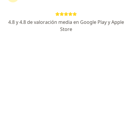
Consultorio privado
Este especialista no ofrece reserva de cita en línea en esta dirección.
4.8 y 4.8 de valoración media en Google Play y Apple
Solicita una cita
Store
Dr. Juan Gustavo Arias Vela
Pediatra
Avenida La Salle, 116, Arequipa
•
Mapa
Auna - Clínica Vallesur
Este especialista no ofrece reserva de cita en línea en esta dirección.