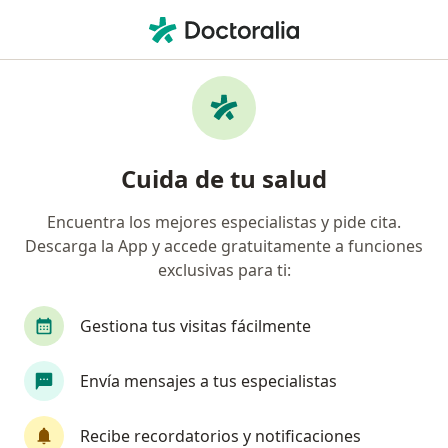
Men
Bronquitis • Arequipa, Arequipa
Filtros
• 1
Seguro
Mapa
Especialistas en Bronquitis en Arequipa
Cuida de tu salud
Encuentra los mejores especialistas y pide cita.
¿Qué especialidad estás buscando?
Descarga la App y accede gratuitamente a funciones
Pediatra
Neumólogo
Ginecólogo
Neo
exclusivas para ti:
Gestiona tus visitas fácilmente
Envía mensajes a tus especialistas
Recibe recordatorios y notificaciones