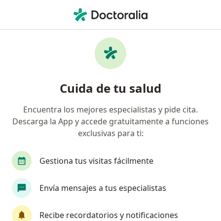
Men
Asma • Arequipa, Arequipa
Filtros
• 1
Seguro
Mapa
Especialistas en Asma en Arequipa
Cuida de tu salud
Encuentra los mejores especialistas y pide cita.
¿Qué especialidad estás buscando?
Descarga la App y accede gratuitamente a funciones
Neumólogo
Pediatra
Ginecólogo
Gas
exclusivas para ti:
Gestiona tus visitas fácilmente
Envía mensajes a tus especialistas
Recibe recordatorios y notificaciones