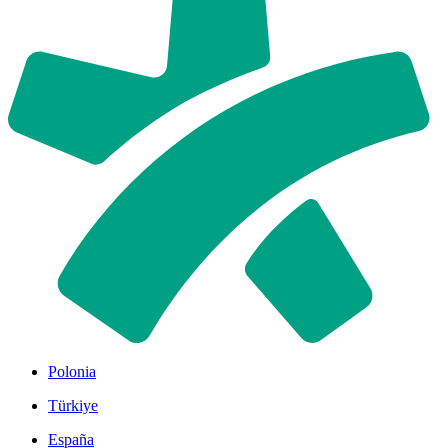
Polonia
Türkiye
España