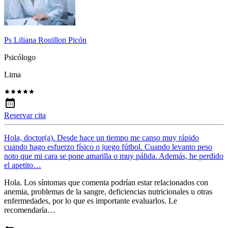
Ps Liliana Rouillon Picón
Psicólogo
Lima
Reservar cita
Hola, doctor(a). Desde hace un tiempo me canso muy rápido
cuando hago esfuerzo físico o juego fútbol. Cuando levanto peso
noto que mi cara se pone amarilla o muy pálida. Además, he perdido
el apetito…
Hola. Los síntomas que comenta podrían estar relacionados con
anemia, problemas de la sangre, deficiencias nutricionales u otras
enfermedades, por lo que es importante evaluarlos. Le
recomendaría…