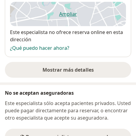
Ampliar
se abre en una nueva pestañ
Disponibilidad
Este especialista no ofrece reserva online en esta
dirección
¿Qué puedo hacer ahora?
Mostrar más detalles
sobre la dirección
No se aceptan aseguradoras
Este especialista sólo acepta pacientes privados. Usted
puede pagar directamente para reservar, o encontrar
otro especialista que acepte su aseguradora.