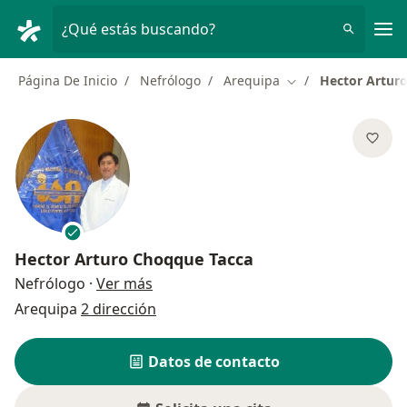
Men
¿Qué estás buscando?
Página De Inicio
Nefrólogo
Arequipa
Hector Artur
Cambiar de ciudad
Hector Arturo Choqque Tacca
sobre las especializaciones
Nefrólogo
·
Ver más
Arequipa
2 dirección
Datos de contacto