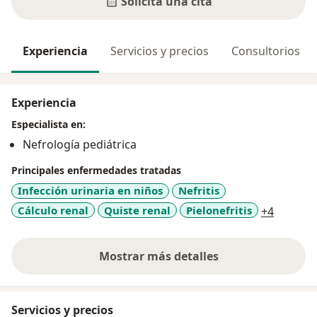
Solicita una cita
Experiencia
Servicios y precios
Consultorios
Experiencia
Especialista en:
Nefrología pediátrica
Principales enfermedades tratadas
Infección urinaria en niños
Nefritis
a11y_sr
Cálculo renal
Quiste renal
Pielonefritis
+4
Mostrar más detalles
sobre la experiencia
Servicios y precios