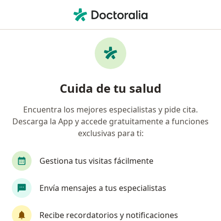
Men
Otorrino
Filtros
Seguro
Mapa
Otorrinos
Cuida de tu salud
Encuentra los mejores especialistas y pide cita.
Elige la ciudad en la que buscas al especialista
Descarga la App y accede gratuitamente a funciones
Lima
Arequipa
Trujillo
Callao
Su
exclusivas para ti:
Gestiona tus visitas fácilmente
Envía mensajes a tus especialistas
Recibe recordatorios y notificaciones