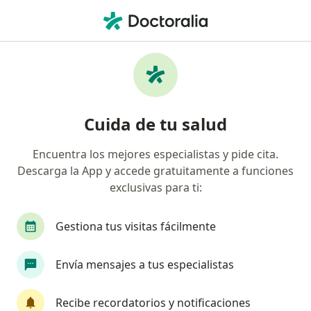
Men
Gastroenterólogo
Filtros
• 1
Gastroenterólogos online
Cuida de tu salud
Encuentra los mejores especialistas y pide cita.
Descarga la App y accede gratuitamente a funciones
exclusivas para ti:
Gestiona tus visitas fácilmente
Dr. Jorge Chávez Irene
Envía mensajes a tus especialistas
·
Ver más
Gastroenterólogo
61 opinión
Recibe recordatorios y notificaciones