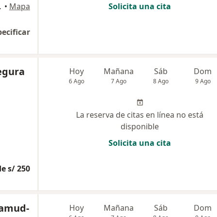
ico Axon, Lima
•
Mapa
Solicita una cita
pecificar
egura
Hoy
Mañana
Sáb
Dom
6 Ago
7 Ago
8 Ago
9 Ago
La reserva de citas en línea no está
disponible
Solicita una cita
e s/ 250
lamud-
Hoy
Mañana
Sáb
Dom