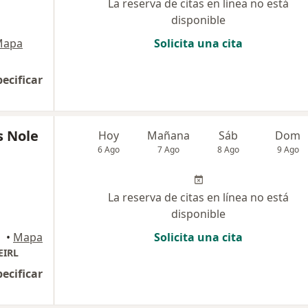
La reserva de citas en línea no está
disponible
Mapa
Solicita una cita
pecificar
s Nole
Hoy
Mañana
Sáb
Dom
6 Ago
7 Ago
8 Ago
9 Ago
La reserva de citas en línea no está
disponible
•
Mapa
Solicita una cita
EIRL
pecificar