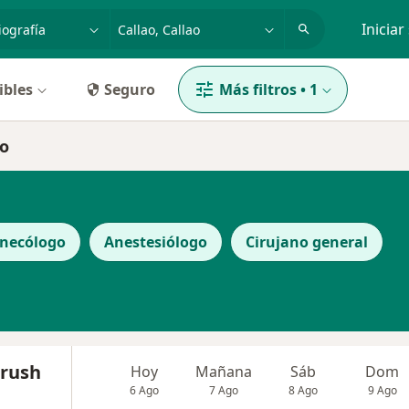
dad, enfermedad o nombre
p. ej. Lima
Iniciar
ibles
Seguro
Más filtros
•
1
ao
necólogo
Anestesiólogo
Cirujano general
Brush
Hoy
Mañana
Sáb
Dom
6 Ago
7 Ago
8 Ago
9 Ago