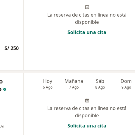
La reserva de citas en línea no está
disponible
Solicita una cita
S/ 250
o
Hoy
Mañana
Sáb
Dom
o
6 Ago
7 Ago
8 Ago
9 Ago
La reserva de citas en línea no está
disponible
pa
Solicita una cita