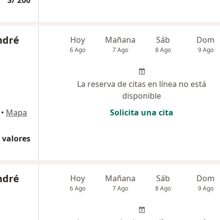
S/ 200
ndré
Hoy
Mañana
Sáb
Dom
6 Ago
7 Ago
8 Ago
9 Ago
La reserva de citas en línea no está
disponible
•
Mapa
Solicita una cita
 valores
ndré
Hoy
Mañana
Sáb
Dom
6 Ago
7 Ago
8 Ago
9 Ago