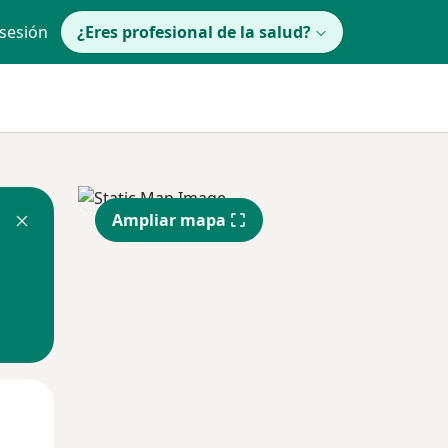
 sesión
¿Eres profesional de la salud?
Ampliar mapa
lunes
Mar
Mié
10 Ago
11 Ago
12 Ago