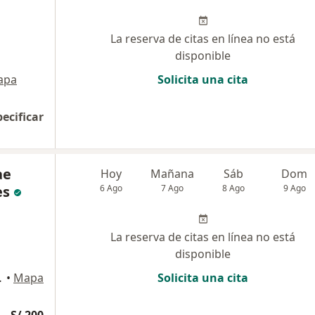
La reserva de citas en línea no está
disponible
apa
Solicita una cita
pecificar
ae
Hoy
Mañana
Sáb
Dom
es
6 Ago
7 Ago
8 Ago
9 Ago
La reserva de citas en línea no está
disponible
María, Lima
•
Mapa
Solicita una cita