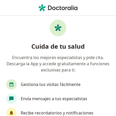
Men
Urólogo • Callao, Callao
Filtros
Seguro
Mapa
Urólogos en Callao
Cuida de tu salud
Encuentra los mejores especialistas y pide cita.
Descarga la App y accede gratuitamente a funciones
exclusivas para ti:
Gestiona tus visitas fácilmente
Dr. Carlos Murillo Canales
Envía mensajes a tus especialistas
·
Ver más
Urólogo
42 opinión
Recibe recordatorios y notificaciones