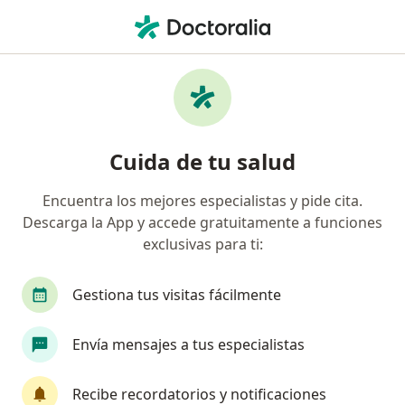
Men
Neurólogo • Trujillo, La Libertad
Filtros
Seguro
Mapa
Neurólogos en Trujillo
Cuida de tu salud
Encuentra los mejores especialistas y pide cita.
Descarga la App y accede gratuitamente a funciones
exclusivas para ti:
Gestiona tus visitas fácilmente
Dr. Roger Manuel Meza Pacheco
Envía mensajes a tus especialistas
Neurólogo
Los Zafiros 230, Trujillo
•
Mapa
Recibe recordatorios y notificaciones