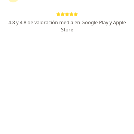
Centro médico del norte
Primera visita Neurología
S/ 150
Este especialista no ofrece reserva de cita en línea en esta dirección.
4.8 y 4.8 de valoración media en Google Play y Apple
Store
Solicita una cita
Dr. Wilmer Jara García
Neurólogo
Av. Fátima 494 Urb. California, Trujillo
•
Mapa
Neurología en Trujillo