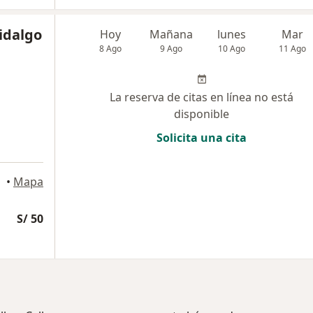
idalgo
Hoy
Mañana
lunes
Mar
8 Ago
9 Ago
10 Ago
11 Ago
La reserva de citas en línea no está
disponible
Solicita una cita
orres
•
Mapa
S/ 50