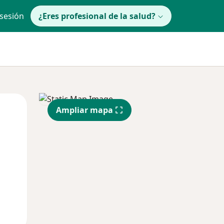
 sesión
¿Eres profesional de la salud?
Mié
Jue
Vie
Ampliar mapa
12 Ago
13 Ago
14 Ago