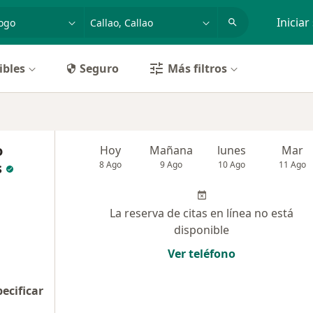
dad, enfermedad o nombre
p. ej. Lima
Iniciar
ibles
Seguro
Más filtros
o
Hoy
Mañana
lunes
Mar
s
8 Ago
9 Ago
10 Ago
11 Ago
La reserva de citas en línea no está
disponible
Ver teléfono
pecificar