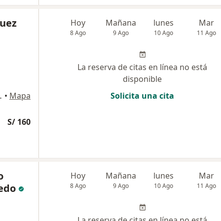
guez
Hoy
Mañana
lunes
Mar
8 Ago
9 Ago
10 Ago
11 Ago
La reserva de citas en línea no está
disponible
802, San Isidro
•
Mapa
Solicita una cita
S/ 160
o
Hoy
Mañana
lunes
Mar
edo
8 Ago
9 Ago
10 Ago
11 Ago
La reserva de citas en línea no está