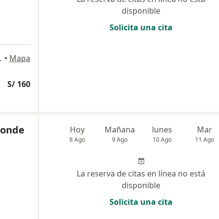
disponible
Solicita una cita
 802, San Isidro
•
Mapa
S/ 160
Conde
Hoy
Mañana
lunes
Mar
8 Ago
9 Ago
10 Ago
11 Ago
La reserva de citas en línea no está
disponible
Solicita una cita