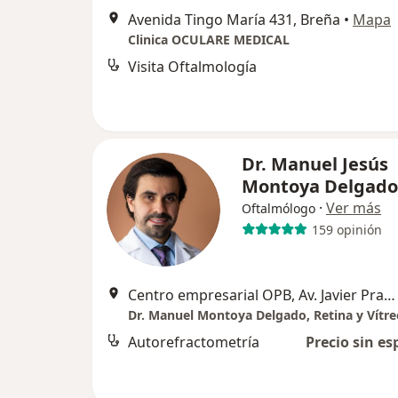
Avenida Tingo María 431, Breña
•
Mapa
Clinica OCULARE MEDICAL
Visita Oftalmología
Dr. Manuel Jesús
Montoya Delgado
·
Ver más
Oftalmólogo
159 opinión
Centro empresarial OPB, Av. Javier Prado Este 4473, octavo piso., Surco
Dr. Manuel Montoya Delgado, Retina y Vítre
Autorefractometría
Precio sin es