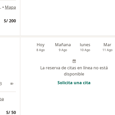
ida Benavides. - Santiago de Surco, Surco
•
Mapa
S/ 200
Hoy
Mañana
lunes
Mar
8 Ago
9 Ago
10 Ago
11 Ago
La reserva de citas en línea no está
disponible
Solicita una cita
3
Online
pa
S/ 50