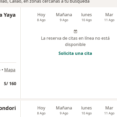
llao, Callao, en zonas cercanas a tu búsqueda
a Yaya
Hoy
Mañana
lunes
Mar
8 Ago
9 Ago
10 Ago
11 Ago
La reserva de citas en línea no está
disponible
Solicita una cita
o
•
Mapa
S/ 160
Condori
Hoy
Mañana
lunes
Mar
8 Ago
9 Ago
10 Ago
11 Ago