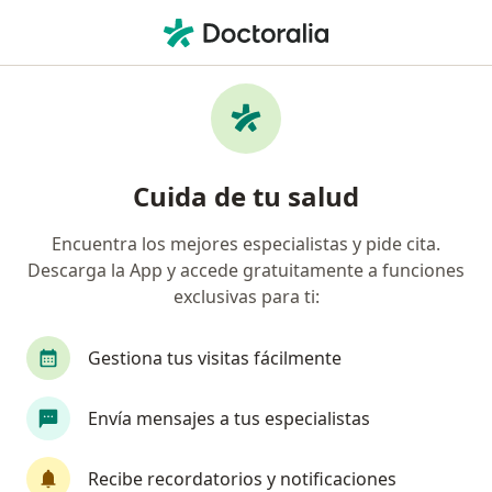
Men
Ginecólogo • Trujillo, La Libertad
Filtros
Seguro
Mapa
Ginecólogos en Trujillo
Cuida de tu salud
Encuentra los mejores especialistas y pide cita.
Descarga la App y accede gratuitamente a funciones
exclusivas para ti:
Gestiona tus visitas fácilmente
Dr. Armando Efren Fong Lei
Envía mensajes a tus especialistas
·
Ver más
Ginecólogo
1095 opinión
Recibe recordatorios y notificaciones