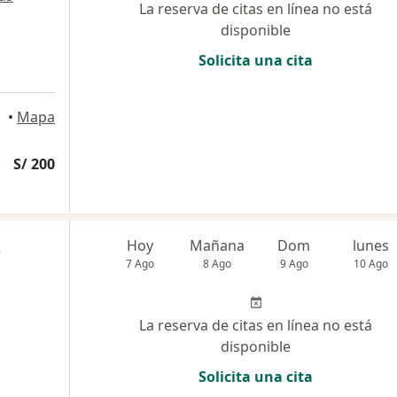
La reserva de citas en línea no está
disponible
Solicita una cita
del Mar
•
Mapa
S/ 200
z
Hoy
Mañana
Dom
lunes
7 Ago
8 Ago
9 Ago
10 Ago
La reserva de citas en línea no está
disponible
Solicita una cita