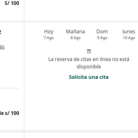
S/ 100
z
Hoy
Mañana
Dom
lunes
7 Ago
8 Ago
9 Ago
10 Ago
ás
La reserva de citas en línea no está
disponible
Solicita una cita
e s/ 100