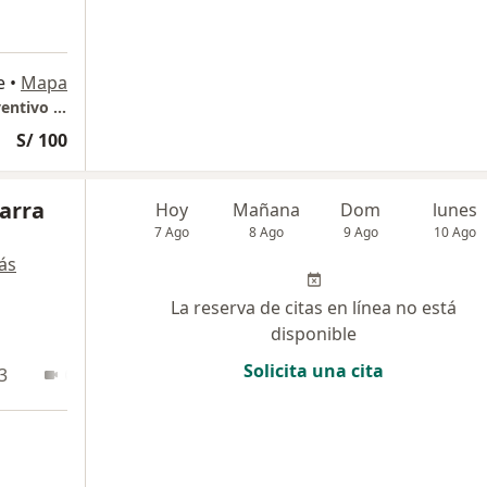
e
•
Mapa
GASTROLIOV Consultorio Especializado Preventivo Gastroenterologico
S/ 100
Parra
Hoy
Mañana
Dom
lunes
7 Ago
8 Ago
9 Ago
10 Ago
ás
La reserva de citas en línea no está
disponible
Solicita una cita
3
Online