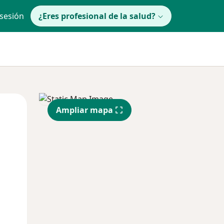
 sesión
¿Eres profesional de la salud?
Mar
Mié
Jue
Ampliar mapa
11 Ago
12 Ago
13 Ago