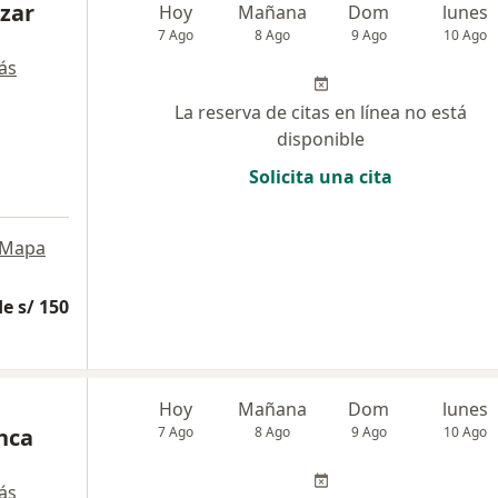
azar
Hoy
Mañana
Dom
lunes
7 Ago
8 Ago
9 Ago
10 Ago
ás
La reserva de citas en línea no está
disponible
Solicita una cita
Mapa
e s/ 150
Hoy
Mañana
Dom
lunes
nca
7 Ago
8 Ago
9 Ago
10 Ago
ás