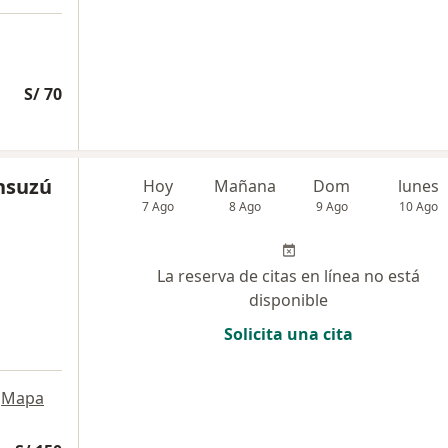
S/ 70
nsuzú
Hoy
Mañana
Dom
lunes
7 Ago
8 Ago
9 Ago
10 Ago
La reserva de citas en línea no está
disponible
Solicita una cita
Mapa