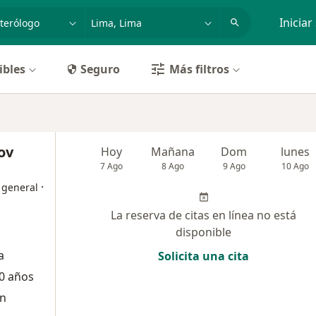
dad, enfermedad o nombre
p. ej. Lima
Iniciar
ibles
Seguro
Más filtros
ov
Hoy
Mañana
Dom
lunes
7 Ago
8 Ago
9 Ago
10 Ago
·
 general
La reserva de citas en línea no está
disponible
a
Solicita una cita
0 años
ón