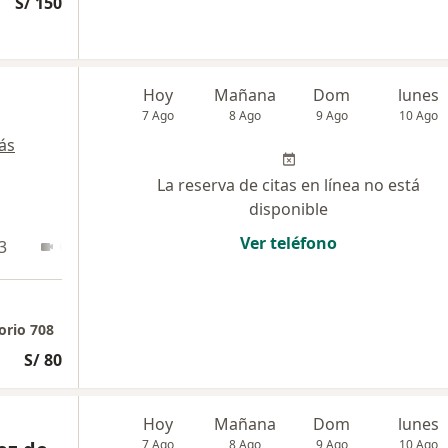
S/ 150
Hoy
Mañana
Dom
lunes
7 Ago
8 Ago
9 Ago
10 Ago
ás
La reserva de citas en línea no está
disponible
Ver teléfono
3
Online
orio 708
S/ 80
Hoy
Mañana
Dom
lunes
7 Ago
8 Ago
9 Ago
10 Ago