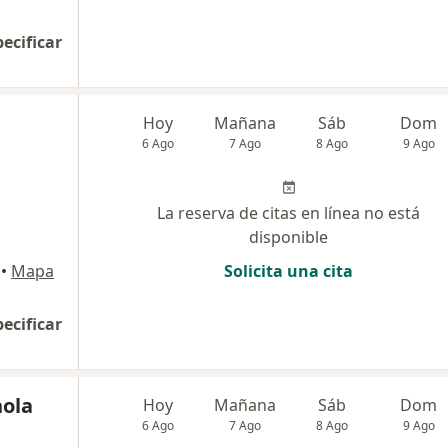
pecificar
Hoy
Mañana
Sáb
Dom
6 Ago
7 Ago
8 Ago
9 Ago
La reserva de citas en línea no está
disponible
•
Mapa
Solicita una cita
pecificar
nola
Hoy
Mañana
Sáb
Dom
6 Ago
7 Ago
8 Ago
9 Ago