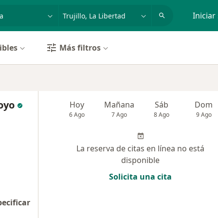
dad, enfermedad o nombre
p. ej. Lima
Iniciar
ibles
Más filtros
oyo
Hoy
Mañana
Sáb
Dom
6 Ago
7 Ago
8 Ago
9 Ago
La reserva de citas en línea no está
disponible
Solicita una cita
pecificar