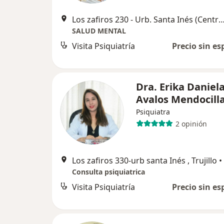
Los zafiros 230 - Urb. Santa Inés (Centro médico del norte) 2 pi
SALUD MENTAL
Visita Psiquiatría
Precio sin es
Dra. Erika Daniel
Avalos Mendocill
Psiquiatra
2 opinión
Los zafiros 330-urb santa Inés , Trujillo
•
Consulta psiquiatrica
Visita Psiquiatría
Precio sin es