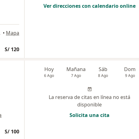
Ver direcciones con calendario online
Trujillo
•
Mapa
S/ 120
Hoy
Mañana
Sáb
Dom
6 Ago
7 Ago
8 Ago
9 Ago
La reserva de citas en línea no está
disponible
a
Solicita una cita
S/ 100