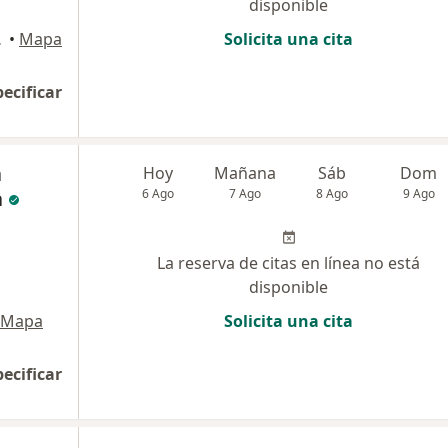
disponible
so, Trujillo
•
Mapa
Solicita una cita
pecificar
a
Hoy
Mañana
Sáb
Dom
a
6 Ago
7 Ago
8 Ago
9 Ago
La reserva de citas en línea no está
disponible
Mapa
Solicita una cita
pecificar