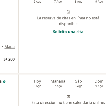
6 Ago
7 Ago
8 Ago
9 Ago
La reserva de citas en línea no está
disponible
Solicita una cita
•
Mapa
S/ 200
a
Hoy
Mañana
Sáb
Dom
6 Ago
7 Ago
8 Ago
9 Ago
Esta dirección no tiene calendario online.