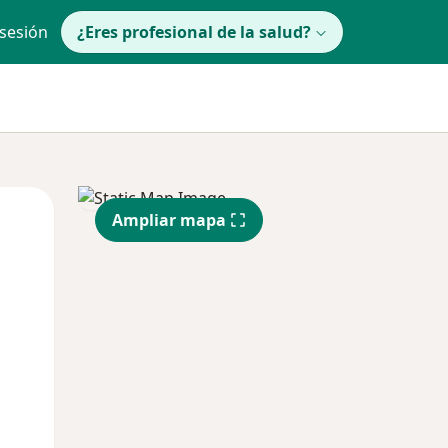
 sesión
¿Eres profesional de la salud?
lunes
Mar
Mié
Ampliar mapa
10 Ago
11 Ago
12 Ago