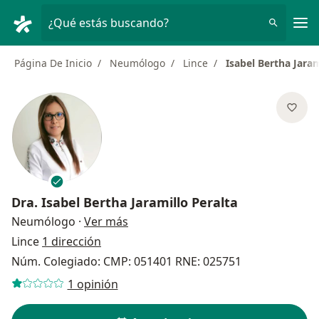
Men
¿Qué estás buscando?
Página De Inicio
Neumólogo
Lince
Isabel Bertha Jaram
Dra.
Isabel Bertha Jaramillo Peralta
sobre las especializaciones
Neumólogo
·
Ver más
Lince
1 dirección
Núm. Colegiado: CMP: 051401 RNE: 025751
1 opinión