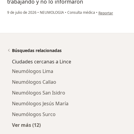
trabajando y no lo informaron
en opinión del usuari
9 de julio de 2026
•
NEUMOLOGIA
•
Consulta médica
•
Reportar
Búsquedas relacionadas
Ciudades cercanas a Lince
Neumólogos Lima
Neumólogos Callao
Neumólogos San Isidro
Neumólogos Jesús María
Neumólogos Surco
Ver más (12)
Más en esta categoría: Ciudades cercanas a L