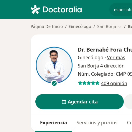
especiali
Página De Inicio
Ginecólogo
San Borja
B
Cambia
Dr.
Bernabé Fora Ch
sob
Ginecólogo
·
Ver más
San Borja
4 dirección
Núm. Colegiado: CMP 0
409 opinión
Agendar cita
Experiencia
Servicios y precios
Co