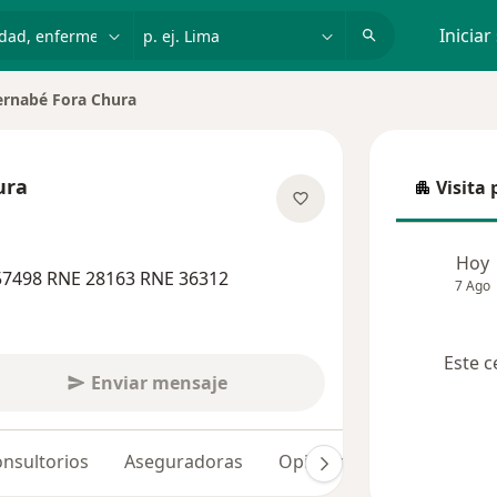
dad, enfermedad o nombre
p. ej. Lima
Iniciar
ernabé Fora Chura
r de ciudad
ura
Visita 
Visita p
re las especializaciones
Hoy
57498 RNE 28163 RNE 36312
7 Ago
Este c
Enviar mensaje
nsultorios
Aseguradoras
Opiniones (409)
Dudas