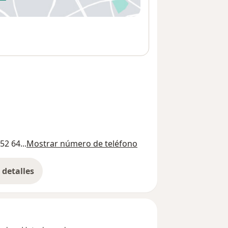
 abre en una nueva pestaña
52 64...
Mostrar número de teléfono
detalles
bre la dirección