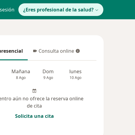
 sesión
¿Eres profesional de la salud?
presencial
Consulta online
resencial
Consulta online
Mañana
Dom
lunes
Mar
Mié
8 Ago
9 Ago
10 Ago
11 Ago
12 Ag
entro aún no ofrece la reserva online
de cita
Solicita una cita
 solucionadas (37)