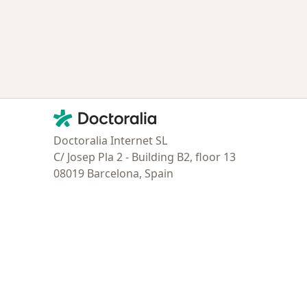
Contacto
Doctoralia - Página de inicio
Doctoralia Internet SL
C/ Josep Pla 2 - Building B2, floor 13
08019 Barcelona, Spain