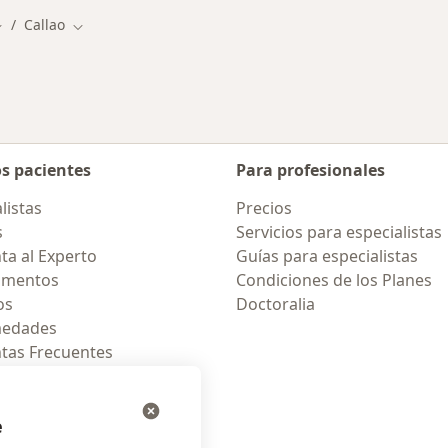
Callao
ambiar de ciudad
Cambiar de ciudad
os pacientes
Para profesionales
listas
Precios
s
Servicios para especialistas
ta al Experto
Guías para especialistas
amentos
Condiciones de los Planes
os
Doctoralia
medades
tas Frecuentes
ión para celular
e