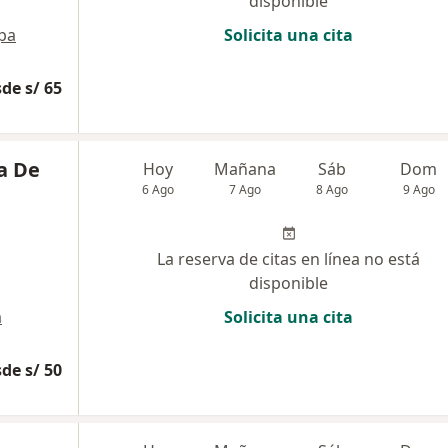
disponible
pa
Solicita una cita
de s/ 65
a De
Hoy
Mañana
Sáb
Dom
6 Ago
7 Ago
8 Ago
9 Ago
La reserva de citas en línea no está
disponible
a
Solicita una cita
de s/ 50