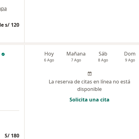
apa
e s/ 120
Hoy
Mañana
Sáb
Dom
6 Ago
7 Ago
8 Ago
9 Ago
La reserva de citas en línea no está
disponible
Solicita una cita
S/ 180