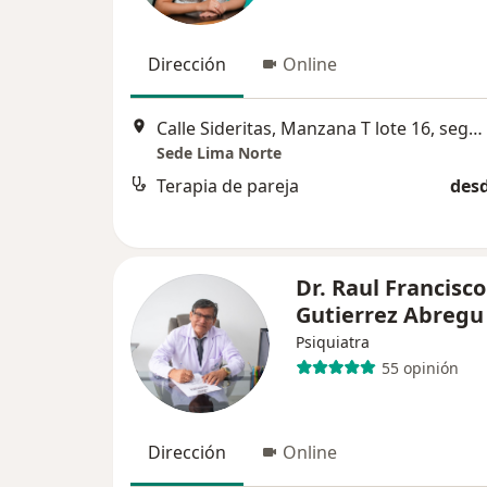
Dirección
Online
Calle Sideritas, Manzana T lote 16, segundo piso, Urbanización Rosario del Norte, Los Olivos
Sede Lima Norte
Terapia de pareja
desd
Dr. Raul Francisco
Gutierrez Abregu
Psiquiatra
55 opinión
Dirección
Online