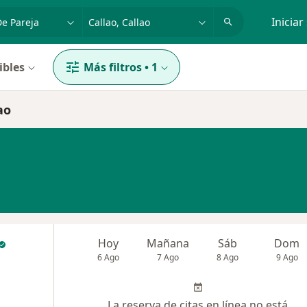
dad, enfermedad o nombre
p. ej. Lima
Iniciar
ibles
Más filtros
•
1
ao
Hoy
Mañana
Sáb
Dom
6 Ago
7 Ago
8 Ago
9 Ago
La reserva de citas en línea no está