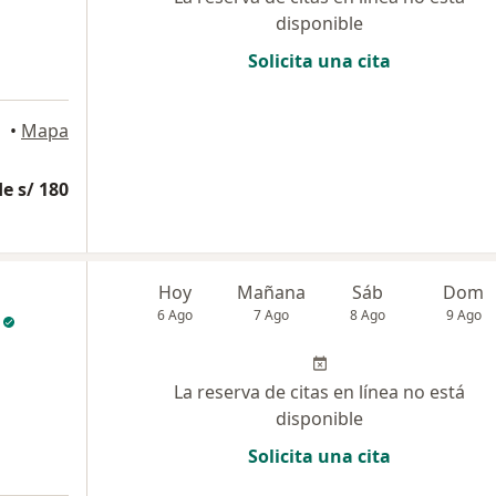
disponible
Solicita una cita
•
Mapa
e s/ 180
Hoy
Mañana
Sáb
Dom
6 Ago
7 Ago
8 Ago
9 Ago
La reserva de citas en línea no está
disponible
Solicita una cita