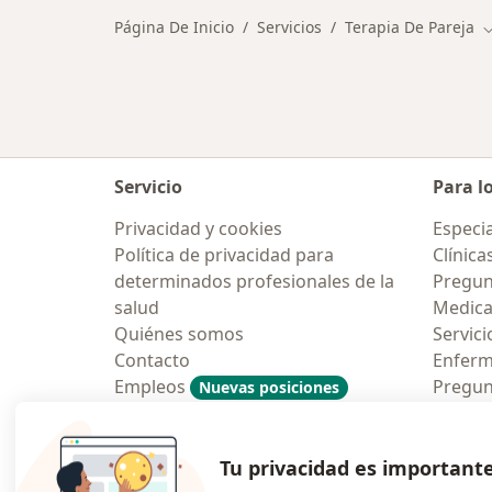
Página De Inicio
Servicios
Terapia De Pareja
C
Servicio
Para l
Privacidad y cookies
Especia
Política de privacidad para
Clínica
determinados profesionales de la
Pregun
salud
Medic
Quiénes somos
Servici
Contacto
Enfer
Empleos
Pregun
Nuevas posiciones
Condiciones Generales de
Aplicac
Contratación
Tu privacidad es important