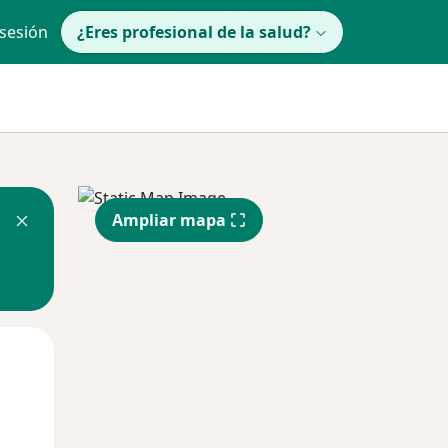
 sesión
¿Eres profesional de la salud?
Ampliar mapa
lunes
Mar
Mié
10 Ago
11 Ago
12 Ago