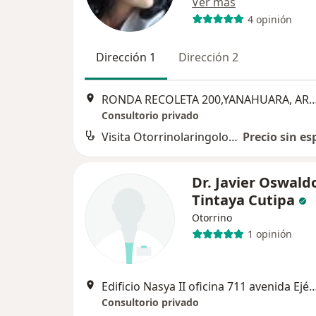
Ver más
4 opinión
Dirección 1
Dirección 2
RONDA RECOLETA 200,YANAHUARA, AREQUI
Consultorio privado
Visita Otorrinolaringología
Precio sin es
Dr. Javier Oswald
Tintaya Cutipa
Otorrino
1 opinión
Edificio Nasya II oficina 711 avenida Ejército frente a la comisaría d
Consultorio privado