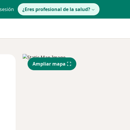
 sesión
¿Eres profesional de la salud?
Mar
Mié
Jue
Ampliar mapa
11 Ago
12 Ago
13 Ago