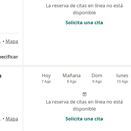
La reserva de citas en línea no está
disponible
Solicita una cita
PA, Arequipa
•
Mapa
pecificar
o
Hoy
Mañana
Dom
lunes
7 Ago
8 Ago
9 Ago
10 Ago
La reserva de citas en línea no está
disponible
e Yanahuara , Arequipa
•
Mapa
Solicita una cita