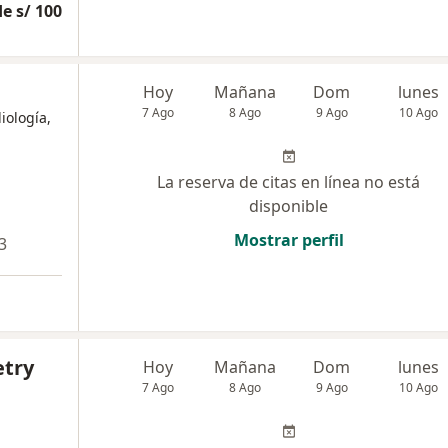
e s/ 100
Hoy
Mañana
Dom
lunes
7 Ago
8 Ago
9 Ago
10 Ago
iología,
La reserva de citas en línea no está
disponible
Mostrar perfil
3
etry
Hoy
Mañana
Dom
lunes
7 Ago
8 Ago
9 Ago
10 Ago