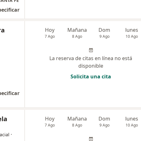
SANTA FE
pecificar
ra
Hoy
Mañana
Dom
lunes
7 Ago
8 Ago
9 Ago
10 Ago
La reserva de citas en línea no está
disponible
Solicita una cita
pecificar
ela
Hoy
Mañana
Dom
lunes
7 Ago
8 Ago
9 Ago
10 Ago
·
acial