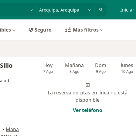
dad, enfermedad o nombre
p. ej. Lima
Iniciar
ibles
Seguro
Más filtros
Sillo
Hoy
Mañana
Dom
lunes
7 Ago
8 Ago
9 Ago
10 Ago
salud
La reserva de citas en línea no está
disponible
Ver teléfono
•
Mapa