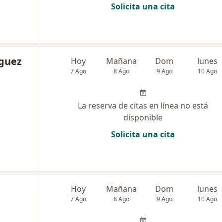
Solicita una cita
iguez
Hoy
Mañana
Dom
lunes
7 Ago
8 Ago
9 Ago
10 Ago
La reserva de citas en línea no está
disponible
Solicita una cita
Hoy
Mañana
Dom
lunes
7 Ago
8 Ago
9 Ago
10 Ago