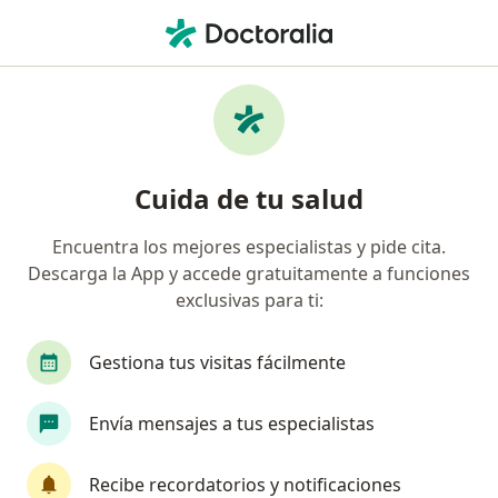
Men
Electromiografía • Trujillo, La Libertad
Filtros
• 1
Seguro
Mapa
Especialistas en Electromiografía Trujillo
Cuida de tu salud
Encuentra los mejores especialistas y pide cita.
¿Qué especialidad estás buscando?
Descarga la App y accede gratuitamente a funciones
Neurólogo
Cardiólogo
Cirujano general
exclusivas para ti:
Gestiona tus visitas fácilmente
Envía mensajes a tus especialistas
Recibe recordatorios y notificaciones