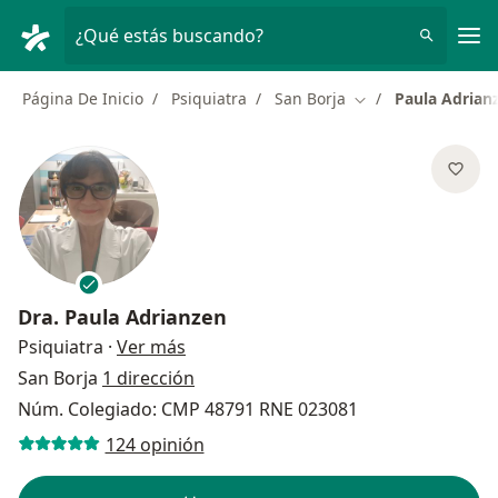
Men
¿Qué estás buscando?
Página De Inicio
Psiquiatra
San Borja
Paula Adrian
Cambiar de ciudad
Dra.
Paula Adrianzen
sobre las especializaciones
Psiquiatra
·
Ver más
San Borja
1 dirección
Núm. Colegiado: CMP 48791 RNE 023081
124 opinión