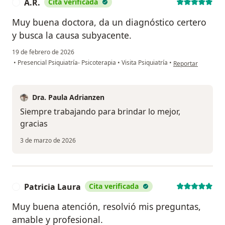
A.R.
Cita verificada
A
Muy buena doctora, da un diagnóstico certero
y busca la causa subyacente.
19 de febrero de 2026
en opinión del usua
•
Presencial Psiquiatría- Psicoterapia
•
Visita Psiquiatría
•
Reportar
Dra. Paula Adrianzen
Siempre trabajando para brindar lo mejor,
gracias
3 de marzo de 2026
Patricia Laura
Cita verificada
P
Muy buena atención, resolvió mis preguntas,
amable y profesional.