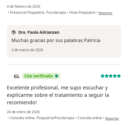
4 de febrero de 2026
en opinión del usu
•
Presencial Psiquiatría- Psicoterapia
•
Visita Psiquiatría
•
Reportar
Dra. Paula Adrianzen
Muchas gracias por sus palabras Patricia
3 de marzo de 2026
GL
Cita verificada
G
Excelente profesional, me supo escuchar y
explicarme sobre el tratamiento a seguir la
recomiendo!
26 de enero de 2026
en opinión del
•
Consulta online- Psiquiatria/Psicoterapia
•
Consulta online
•
Reportar