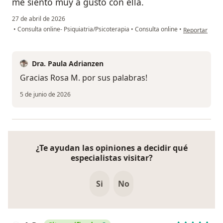
me siento muy a gusto con ella.
27 de abril de 2026
en opinión del
•
Consulta online- Psiquiatria/Psicoterapia
•
Consulta online
•
Reportar
Dra. Paula Adrianzen
Gracias Rosa M. por sus palabras!
5 de junio de 2026
¿Te ayudan las opiniones a decidir qué
especialistas visitar?
Si
No