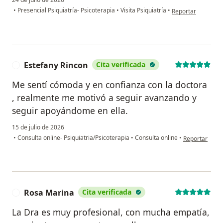
en opinión del usu
•
Presencial Psiquiatría- Psicoterapia
•
Visita Psiquiatría
•
Reportar
Estefany Rincon
Cita verificada
E
Me sentí cómoda y en confianza con la doctora
, realmente me motivó a seguir avanzando y
seguir apoyándome en ella.
15 de julio de 2026
en opinión del
•
Consulta online- Psiquiatria/Psicoterapia
•
Consulta online
•
Reportar
Rosa Marina
Cita verificada
R
La Dra es muy profesional, con mucha empatía,