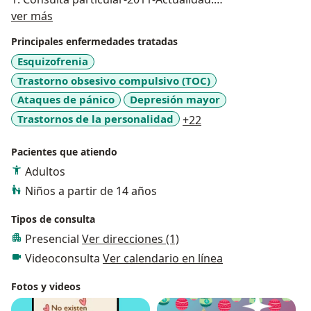
Acerca de mí
2. Diciembre 2017- Julio 2019-Hospital Víctor Larco
ver más
Herrera.
Principales enfermedades tratadas
3. Octubre 2012- Marzo 2017-Hospital Rebagliati-
Esquizofrenia
ESSALUD.
Trastorno obsesivo compulsivo (TOC)
4. Año 2011- Clinica Psiquiátrica Resurrección.
"me motiva que cada persona que acude a mi consulta
Ataques de pánico
Depresión mayor
logre ser funcional y pleno en su vida"
a11y_sr_more_disea
Trastornos de la personalidad
+22
Trabajemos juntos por tu bienestar....
Pacientes que atiendo
Adultos
Niños a partir de 14 años
Tipos de consulta
Presencial
Ver direcciones (1)
Videoconsulta
Ver calendario en línea
Fotos y videos