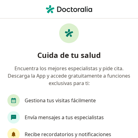
Men
Dermatólogo
Filtros
Seguro
Mapa
Dermatólogos
Cuida de tu salud
Encuentra los mejores especialistas y pide cita.
Elige la ciudad en la que buscas al especialista
Descarga la App y accede gratuitamente a funciones
Lima
Trujillo
Surco
Arequipa
Sa
exclusivas para ti:
Gestiona tus visitas fácilmente
Envía mensajes a tus especialistas
Recibe recordatorios y notificaciones