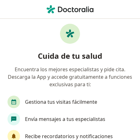
Men
Rinoplastia • Callao, Callao
Filtros
• 1
Seguro
Mapa
Especialistas en Rinoplastia Callao
Cuida de tu salud
Encuentra los mejores especialistas y pide cita.
¿Qué especialidad estás buscando?
Descarga la App y accede gratuitamente a funciones
Otorrino
Cirujano plástico
Cirujano gene
exclusivas para ti:
Gestiona tus visitas fácilmente
Envía mensajes a tus especialistas
Recibe recordatorios y notificaciones