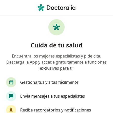
Men
Psicólogo • Surco, Lima
Filtros
Seguro
Mapa
Psicólogos en Surco
Cuida de tu salud
Encuentra los mejores especialistas y pide cita.
Descarga la App y accede gratuitamente a funciones
exclusivas para ti:
Gestiona tus visitas fácilmente
Ps Maria Gabriela Vega
Envía mensajes a tus especialistas
·
Ver más
Psicólogo
16 opinión
Recibe recordatorios y notificaciones