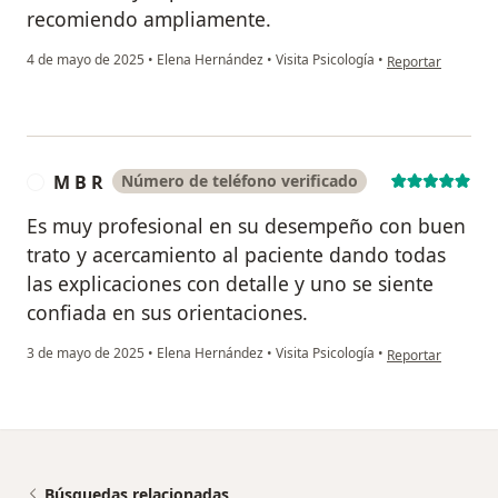
recomiendo ampliamente.
en opinión del us
4 de mayo de 2025
•
Elena Hernández
•
Visita Psicología
•
Reportar
M B R
Número de teléfono verificado
M
Es muy profesional en su desempeño con buen
trato y acercamiento al paciente dando todas
las explicaciones con detalle y uno se siente
confiada en sus orientaciones.
en opinión del us
3 de mayo de 2025
•
Elena Hernández
•
Visita Psicología
•
Reportar
Búsquedas relacionadas