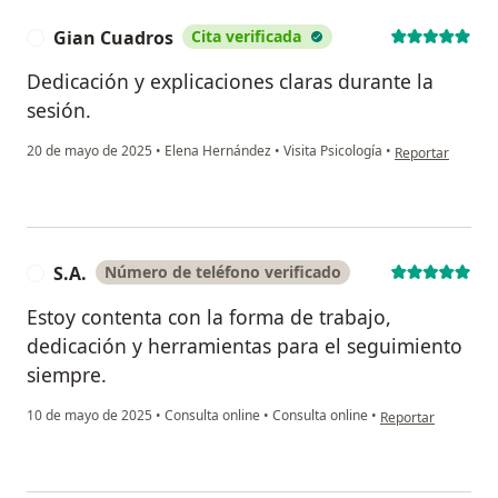
Gian Cuadros
Cita verificada
G
Dedicación y explicaciones claras durante la
sesión.
en opinión del u
20 de mayo de 2025
•
Elena Hernández
•
Visita Psicología
•
Reportar
S.A.
Número de teléfono verificado
S
Estoy contenta con la forma de trabajo,
dedicación y herramientas para el seguimiento
siempre.
en opinión del usua
10 de mayo de 2025
•
Consulta online
•
Consulta online
•
Reportar