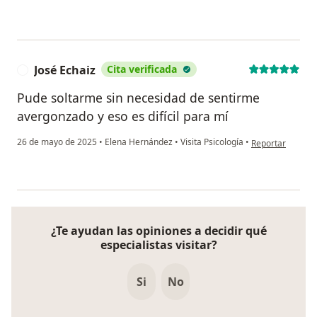
José Echaiz
Cita verificada
J
Pude soltarme sin necesidad de sentirme
avergonzado y eso es difícil para mí
en opinión del us
26 de mayo de 2025
•
Elena Hernández
•
Visita Psicología
•
Reportar
¿Te ayudan las opiniones a decidir qué
especialistas visitar?
Si
No