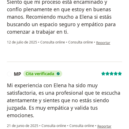
Siento que mi proceso está encaminado y
confío plenamente en que estoy en buenas
manos. Recomiendo mucho a Elena si estás
buscando un espacio seguro y empático para
comenzar a trabajar en ti.
en opinión del usuar
12 de julio de 2025
•
Consulta online
•
Consulta online
•
Reportar
MP
Cita verificada
M
Mi experiencia con Elena ha sido muy
satisfactoria, es una profesional que te escucha
atentamente y sientes que no estás siendo
juzgada. Es muy empática y valida tus
emociones.
en opinión del usua
21 de junio de 2025
•
Consulta online
•
Consulta online
•
Reportar