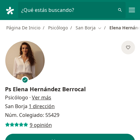
Men
¿Qué estás buscando?
Página De Inicio
Psicólogo
San Borja
Elena Hernánd
Cambiar de ciudad
Ps
Elena Hernández Berrocal
sobre las especializaciones
Psicólogo
·
Ver más
San Borja
1 dirección
Núm. Colegiado: 55429
9 opinión