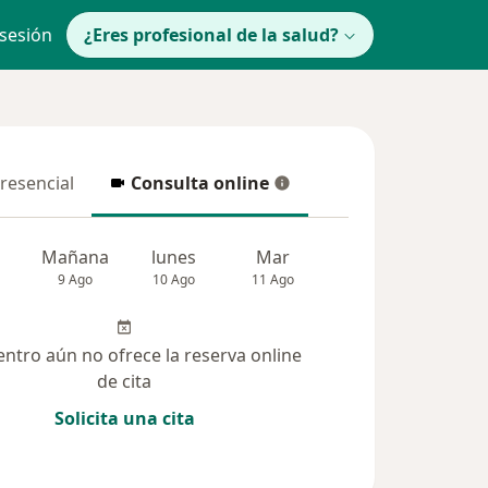
 sesión
¿Eres profesional de la salud?
presencial
Consulta online
resencial
Consulta online
Mañana
lunes
Mar
Mié
Jue
9 Ago
10 Ago
11 Ago
12 Ago
13 Ag
entro aún no ofrece la reserva online
de cita
Solicita una cita