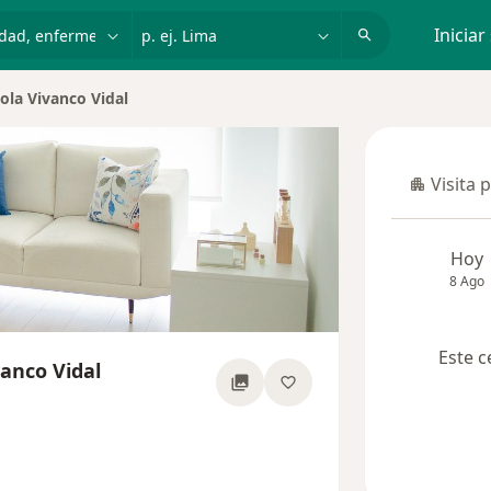
dad, enfermedad o nombre
p. ej. Lima
Iniciar
ola Vivanco Vidal
Visita 
Visita p
Hoy
8 Ago
Este c
anco Vidal
re las especializaciones