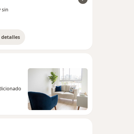
ver
siempre aborda los temas que me preocupan 
 sin
que son de relevancia para la sesión también, 
punto de vista que me...
detalles
bre la experiencia
ndicionado