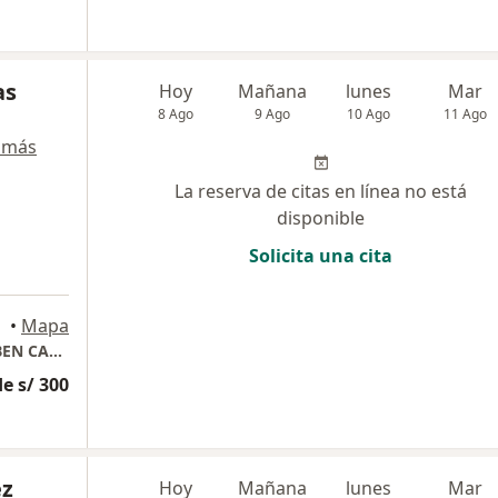
as
Hoy
Mañana
lunes
Mar
8 Ago
9 Ago
10 Ago
11 Ago
 más
La reserva de citas en línea no está
disponible
Solicita una cita
•
Mapa
CONSULTORIO: NEUROPEDIATRICA. DR. RUBEN CAPARO O.
e s/ 300
ez
Hoy
Mañana
lunes
Mar