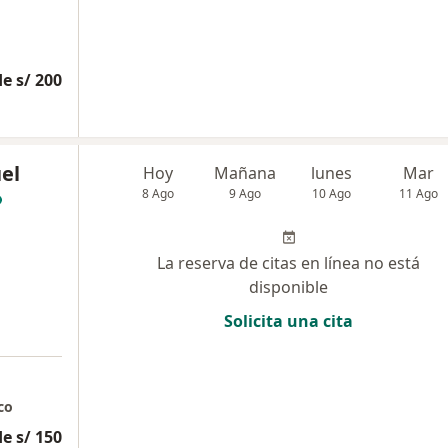
e s/ 200
el
Hoy
Mañana
lunes
Mar
8 Ago
9 Ago
10 Ago
11 Ago
La reserva de citas en línea no está
disponible
Solicita una cita
co
e s/ 150