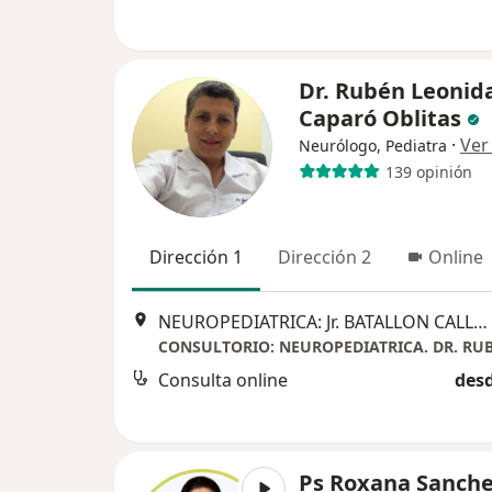
Dr. Rubén Leonid
Caparó Oblitas
·
Ver
Neurólogo, Pediatra
139 opinión
Dirección 1
Dirección 2
Online
NEUROPEDIATRICA: Jr. BATALLON CALLAO SUR N° 169, 3ER PISO, Oficina 305. Urb. Las Gardenias Santiago de Surco ., Lima
Consulta online
desd
Ps Roxana Sanch