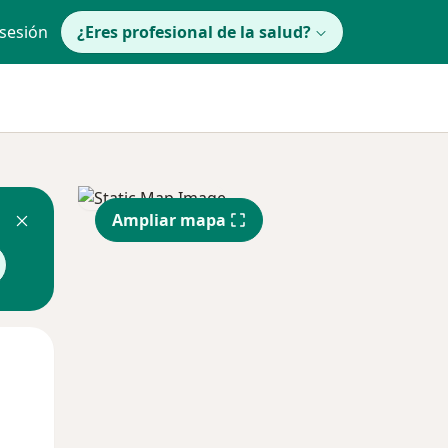
 sesión
¿Eres profesional de la salud?
Ampliar mapa
Mié
Jue
Vie
12 Ago
13 Ago
14 Ago